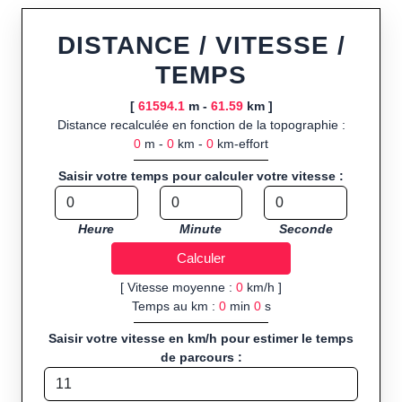
ou import de fichier GPX, calcul instantané de la distance
(ajustée à la topographie), de la vitesse et du temps estimé,
DISTANCE / VITESSE /
profil d’élévation avec options de lissage, export en trace GPX,
TEMPS
route GPX, KML (plat ou relief) et TCX, ainsi que calculs
intégrés de calories dépensées, de VO₂max/VMA et d’IMC.
[
61594.1
m -
61.59
km ]
Distance recalculée en fonction de la topographie :
Public cible :
strong> sportifs de loisir et compétiteurs
0
m -
0
km -
0
km-effort
préparant entraînements et parcours, organisateurs
d’événements partageant leurs itinéraires, et utilisateurs de
Saisir votre temps pour calculer votre vitesse :
GPS souhaitant charger leurs trajets à l’avance.
Sports et activités disponibles :
Footing (jogging), course à
Heure
Minute
Seconde
pied, cyclisme (vélo), VTT, randonnée, roller et équitation.
[ Vitesse moyenne :
0
km/h ]
Temps au km :
0
min
0
s
Saisir votre vitesse en km/h pour estimer le temps
de parcours :