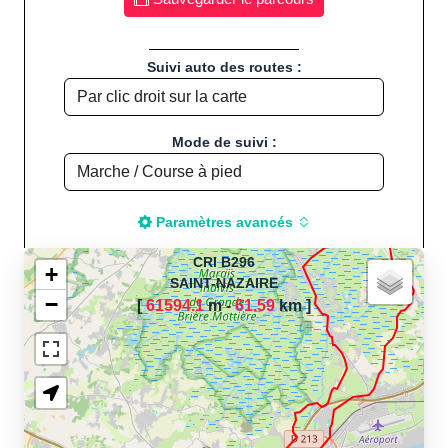
Suivi auto des routes :
Mode de suivi :
Paramètres avancés
CRI B296
+
SAINT-NAZAIRE
−
[
61594.1
m -
61.59
km
]
Chargement de la carte
pour calculer la distance
de votre parcours sportif
(Footing, Jogging, Course à
pied, Vélo, Cyclisme, VTT,