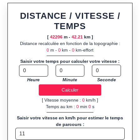
ou import de fichier GPX, calcul instantané de la distance
(ajustée à la topographie), de la vitesse et du temps estimé,
DISTANCE / VITESSE /
profil d’élévation avec options de lissage, export en trace GPX,
TEMPS
route GPX, KML (plat ou relief) et TCX, ainsi que calculs
intégrés de calories dépensées, de VO₂max/VMA et d’IMC.
[
42206
m -
42.21
km ]
Distance recalculée en fonction de la topographie :
Public cible :
strong> sportifs de loisir et compétiteurs
0
m -
0
km -
0
km-effort
préparant entraînements et parcours, organisateurs
d’événements partageant leurs itinéraires, et utilisateurs de
Saisir votre temps pour calculer votre vitesse :
GPS souhaitant charger leurs trajets à l’avance.
Sports et activités disponibles :
Footing (jogging), course à
Heure
Minute
Seconde
pied, cyclisme (vélo), VTT, randonnée, roller et équitation.
[ Vitesse moyenne :
0
km/h ]
Temps au km :
0
min
0
s
Saisir votre vitesse en km/h pour estimer le temps
de parcours :