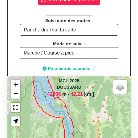
Suivi auto des routes :
Mode de suivi :
Paramètres avancés
MCL 2025
+
DOUSSARD
−
[
42206
m -
42.21
km
]
Chargement de la carte
pour calculer la distance
de votre parcours sportif
(Footing, Jogging, Course à
pied, Vélo, Cyclisme, VTT,