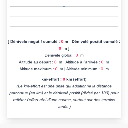
[ Dénivelé négatif cumulé :
0
m - Dénivelé positif cumulé :
0
m ]
Dénivelé global :
0
m
Altitude au départ :
0
m | Altitude à l'arrivée :
0
m
Altitude maximum :
0
m | Altitude minimum :
0
m
km-effort :
0
km (effort)
(Le km-effort est une unité qui additionne la distance
parcourue (en km) et le dénivelé positif (divisé par 100) pour
refléter l’effort réel d’une course, surtout sur des terrains
variés.)