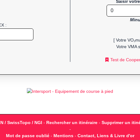
Saisir votr
Minu
CX :
[ Votre VO₂ma
Votre VMA s
Test de Coope
GN / SwissTopo / NGI
-
Rechercher un itinéraire
-
Supprimer un itiné
-
Mot de passe oublié
-
Mentions
-
Contact, Liens & Livre d'or