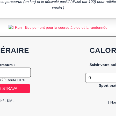
ce parcourue (en km) et le dénivelé positif (divisé par 100) pour refléter
variés.)
NÉRAIRE
CALOR
arcours :
Saisir votre po
X
Route GPX
Sport pra
ief - KML
[ No