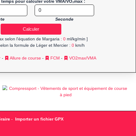
e temps pour calculer votre VMA/VO₂max :
te
Seconde
x selon l'équation de Margaria :
0
ml/kg/min ]
elon la formule de Léger et Mercier :
0
km/h
r
-
Allure de course
-
FCM
-
VO2max/VMA
raire
-
Importer un fichier GPX