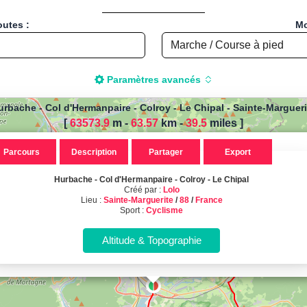
outes :
Mo
Paramètres avancés
urbache - Col d'Hermanpaire - Colroy - Le Chipal
-
Sainte-Margueri
[
63573.9
m -
63.57
km
-
39.5
miles
]
r calculer la distance de votre
Parcours
Description
Partager
Export
 pied, Vélo, Cyclisme, VTT, Roll
Hurbache - Col d'Hermanpaire - Colroy - Le Chipal
bache - Col d'Hermanpaire - Colroy
Créé par :
Lolo
Lieu :
Sainte-Marguerite
/
88
/
France
Sport :
Cyclisme
alisé à Sainte-Marguerite, 88 - Fr
Sport : Cyclisme - Distance : 63.57 Km
Calcul d'itinéraires
Calculez la distance et le dénivelé de vos parcours sportifs !