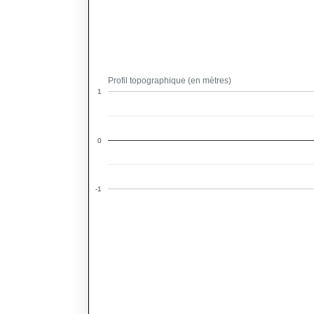
Profil topographique (en mètres)
1
0
-1