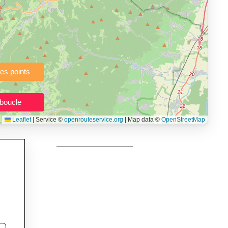
à pied, vélo, VTT, randonnée, roller, équitation) directement dans
topographie), de la vitesse et du temps estimé, profil d’élévation
e calories dépensées, de VO₂max/VMA et d’IMC.
urs itinéraires, et utilisateurs de GPS souhaitant charger leurs
née, roller et équitation.
Leaflet
|
Service ©
openrouteservice.org
| Map data ©
OpenStreetMap