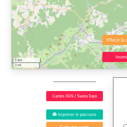
"Calcul d'itinéraires"
est un outil gratuit et sans inscription p
Fonctionnalités principales :
tracé interactif point par point
avec options de lissage, export en trace GPX
Public cible :
strong> sportifs de loisir et compétiteurs prépar
5 km
Sports et activités dis
3 mi
Imprimer le parcours