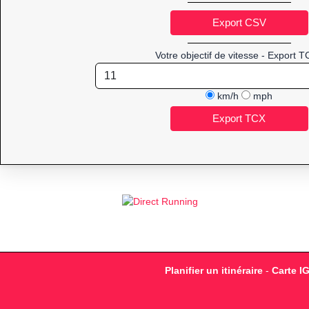
Votre objectif de vitesse - Export T
km/h
mph
Planifier un itinéraire
-
Carte I