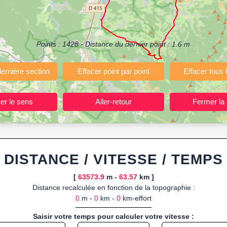
(Course à pied, Vélo, Randonnée, Roller...)
ermettant de planifier et analyser vos parcours sportifs (jogging, course 
votre navigateur.
Points :
1428
- Distance du dernier point :
1.6
m
 ou import de fichier GPX, calcul instantané de la distance (ajustée à la 
, route GPX, KML (plat ou relief) et TCX, ainsi que calculs intégrés d
ant entraînements et parcours, organisateurs d’événements partageant le
trajets à l’avance.
ponibles :
Footing (jogging), course à pied, cyclisme (vélo), VTT, randon
DISTANCE / VITESSE / TEMPS
[
63573.9
m -
63.57
km ]
Distance recalculée en fonction de la topographie :
0
m -
0
km -
0
km-effort
Saisir votre temps pour calculer votre vitesse :