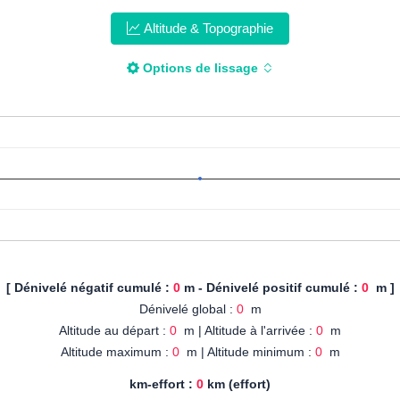
Altitude & Topographie
Options de lissage
[ Dénivelé négatif cumulé :
0
m - Dénivelé positif cumulé :
0
m ]
Dénivelé global :
0
m
Altitude au départ :
0
m | Altitude à l'arrivée :
0
m
Altitude maximum :
0
m | Altitude minimum :
0
m
km-effort :
0
km (effort)