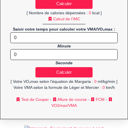
[ Nombre de calories dépensées :
0
kcal ]
Calcul de l'IMC
Saisir votre temps pour calculer votre VMA/VO₂max :
Minute
Seconde
[ Votre VO₂max selon l'équation de Margaria :
0
ml/kg/min ]
Votre VMA selon la formule de Léger et Mercier :
0
km/h
Test de Cooper
-
Allure de course
-
FCM
-
VO2max/VMA