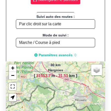
Suivi auto des routes :
Mode de suivi :
Paramètres avancés
30 km
+
Hergnies
−
[
31513.7
m -
31.51
km
]
Chargement de la carte
pour calculer la distance
de votre parcours sportif
(Footing, Jogging, Course à
pied, Vélo, Cyclisme, VTT,