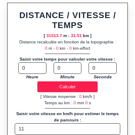
ou import de fichier GPX, calcul instantané de la distance
(ajustée à la topographie), de la vitesse et du temps estimé,
DISTANCE / VITESSE /
profil d’élévation avec options de lissage, export en trace GPX,
TEMPS
route GPX, KML (plat ou relief) et TCX, ainsi que calculs
intégrés de calories dépensées, de VO₂max/VMA et d’IMC.
[
31513.7
m -
31.51
km ]
Distance recalculée en fonction de la topographie :
Public cible :
strong> sportifs de loisir et compétiteurs
0
m -
0
km -
0
km-effort
préparant entraînements et parcours, organisateurs
d’événements partageant leurs itinéraires, et utilisateurs de
Saisir votre temps pour calculer votre vitesse :
GPS souhaitant charger leurs trajets à l’avance.
Sports et activités disponibles :
Footing (jogging), course à
Heure
Minute
Seconde
pied, cyclisme (vélo), VTT, randonnée, roller et équitation.
[ Vitesse moyenne :
0
km/h ]
Temps au km :
0
min
0
s
Saisir votre vitesse en km/h pour estimer le temps
de parcours :