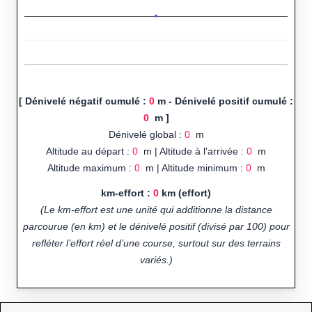
[ Dénivelé négatif cumulé :
0
m - Dénivelé positif cumulé :
0
m ]
Dénivelé global :
0
m
Altitude au départ :
0
m | Altitude à l'arrivée :
0
m
Altitude maximum :
0
m | Altitude minimum :
0
m
km-effort :
0
km (effort)
(Le km-effort est une unité qui additionne la distance
parcourue (en km) et le dénivelé positif (divisé par 100) pour
refléter l’effort réel d’une course, surtout sur des terrains
variés.)