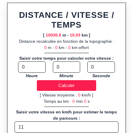
ou import de fichier GPX, calcul instantané de la distance
(ajustée à la topographie), de la vitesse et du temps estimé,
DISTANCE / VITESSE /
profil d’élévation avec options de lissage, export en trace GPX,
TEMPS
route GPX, KML (plat ou relief) et TCX, ainsi que calculs
intégrés de calories dépensées, de VO₂max/VMA et d’IMC.
[
10030.8
m -
10.03
km ]
Distance recalculée en fonction de la topographie :
Public cible :
strong> sportifs de loisir et compétiteurs
0
m -
0
km -
0
km-effort
préparant entraînements et parcours, organisateurs
d’événements partageant leurs itinéraires, et utilisateurs de
Saisir votre temps pour calculer votre vitesse :
GPS souhaitant charger leurs trajets à l’avance.
Sports et activités disponibles :
Footing (jogging), course à
Heure
Minute
Seconde
pied, cyclisme (vélo), VTT, randonnée, roller et équitation.
[ Vitesse moyenne :
0
km/h ]
Temps au km :
0
min
0
s
Saisir votre vitesse en km/h pour estimer le temps
de parcours :