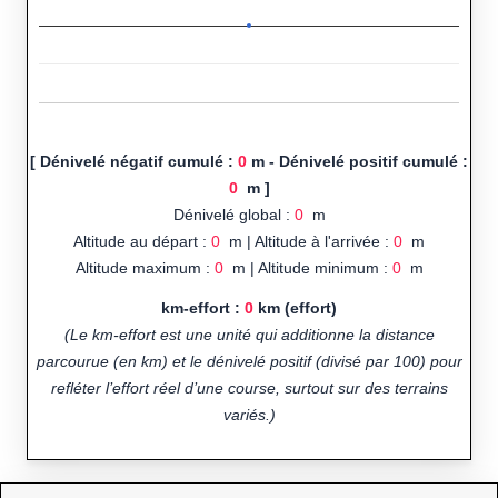
[ Dénivelé négatif cumulé :
0
m - Dénivelé positif cumulé :
0
m ]
Dénivelé global :
0
m
Altitude au départ :
0
m | Altitude à l'arrivée :
0
m
Altitude maximum :
0
m | Altitude minimum :
0
m
km-effort :
0
km (effort)
(Le km-effort est une unité qui additionne la distance
parcourue (en km) et le dénivelé positif (divisé par 100) pour
refléter l’effort réel d’une course, surtout sur des terrains
variés.)