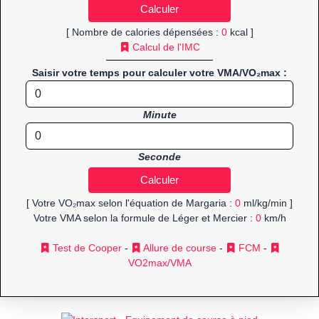
[ Nombre de calories dépensées :
0
kcal ]
Calcul de l'IMC
Saisir votre temps pour calculer votre VMA/VO₂max :
Minute
Seconde
[ Votre VO₂max selon l'équation de Margaria :
0
ml/kg/min ]
Votre VMA selon la formule de Léger et Mercier :
0
km/h
Test de Cooper
-
Allure de course
-
FCM
-
VO2max/VMA