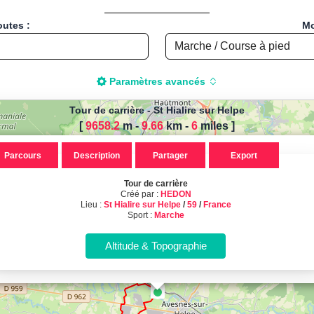
outes :
Mo
Paramètres avancés
Tour de carrière
-
St Hialire sur Helpe
[
9658.2
m -
9.66
km
-
6
miles
]
r calculer la distance de votre
Parcours
Description
Partager
Export
 pied, Vélo, Cyclisme, VTT, Roll
Tour de carrière
e carrière, créé par HEDON, locali
Créé par :
HEDON
Lieu :
St Hialire sur Helpe
/
59
/
France
Sport :
Marche
France
Sport : Marche - Distance : 9.66 Km
Calcul d'itinéraires
Calculez la distance et le dénivelé de vos parcours sportifs !