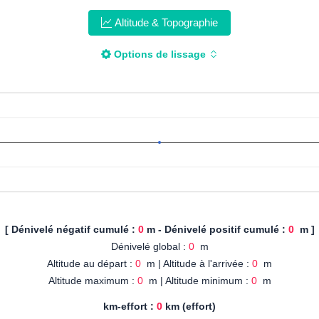
Altitude & Topographie
Options de lissage
[ Dénivelé négatif cumulé :
0
m - Dénivelé positif cumulé :
0
m ]
Dénivelé global :
0
m
Altitude au départ :
0
m | Altitude à l'arrivée :
0
m
Altitude maximum :
0
m | Altitude minimum :
0
m
km-effort :
0
km (effort)