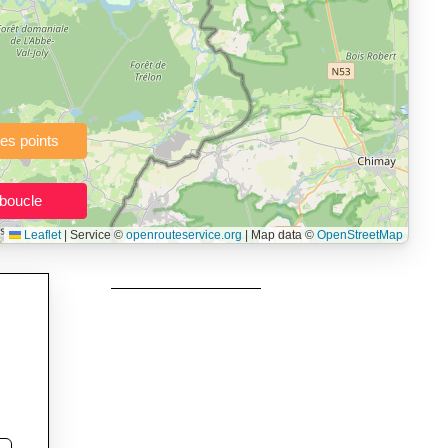
à pied, vélo, VTT, randonnée, roller, équitation) directement dans
topographie), de la vitesse et du temps estimé, profil d’élévation
e calories dépensées, de VO₂max/VMA et d’IMC.
urs itinéraires, et utilisateurs de GPS souhaitant charger leurs
née, roller et équitation.
Leaflet
|
Service ©
openrouteservice.org
| Map data ©
OpenStreetMap