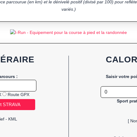
ce parcourue (en km) et le dénivelé positif (divisé par 100) pour refléter
variés.)
NÉRAIRE
CALOR
arcours :
Saisir votre po
X
Route GPX
Sport pra
ief - KML
[ No