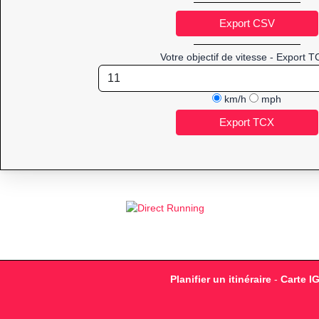
Votre objectif de vitesse - Export T
km/h
mph
Planifier un itinéraire
-
Carte I