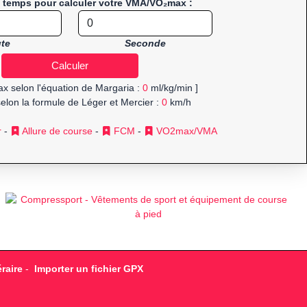
e temps pour calculer votre VMA/VO₂max :
te
Seconde
x selon l'équation de Margaria :
0
ml/kg/min ]
elon la formule de Léger et Mercier :
0
km/h
r
-
Allure de course
-
FCM
-
VO2max/VMA
raire
-
Importer un fichier GPX