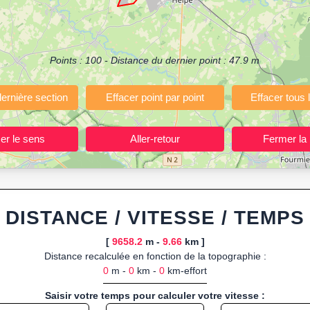
(Course à pied, Vélo, Randonnée, Roller...)
ermettant de planifier et analyser vos parcours sportifs (jogging, course 
votre navigateur.
Points :
100
- Distance du dernier point :
47.9
m
 ou import de fichier GPX, calcul instantané de la distance (ajustée à la 
, route GPX, KML (plat ou relief) et TCX, ainsi que calculs intégrés d
ant entraînements et parcours, organisateurs d’événements partageant le
trajets à l’avance.
ponibles :
Footing (jogging), course à pied, cyclisme (vélo), VTT, randon
DISTANCE / VITESSE / TEMPS
[
9658.2
m -
9.66
km ]
Distance recalculée en fonction de la topographie :
0
m -
0
km -
0
km-effort
Saisir votre temps pour calculer votre vitesse :