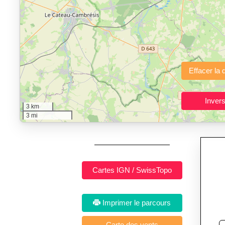
"Calcul d'itinéraires"
est un outil gratuit et sans inscription p
Fonctionnalités principales :
tracé interactif point par point
avec options de lissage, export en trace GPX
Public cible :
strong> sportifs de loisir et compétiteurs prépar
3 km
Sports et activités dis
3 mi
Imprimer le parcours