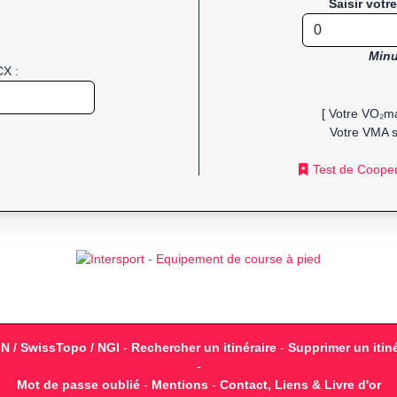
Saisir votr
Minu
CX :
[ Votre VO₂ma
Votre VMA s
Test de Coope
GN / SwissTopo / NGI
-
Rechercher un itinéraire
-
Supprimer un itiné
-
Mot de passe oublié
-
Mentions
-
Contact, Liens & Livre d'or