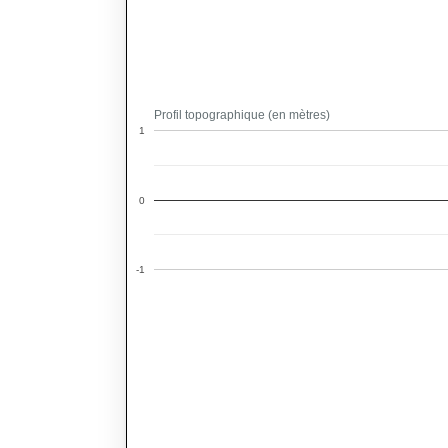
Profil topographique (en mètres)
1
0
-1