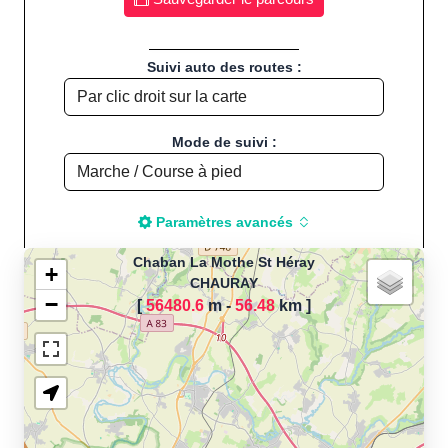
Suivi auto des routes :
Mode de suivi :
Paramètres avancés
Chaban La Mothe St Héray
+
CHAURAY
−
[
56480.6
m -
56.48
km
]
Chargement de la carte
pour calculer la distance
de votre parcours sportif
(Footing, Jogging, Course à
pied, Vélo, Cyclisme, VTT,