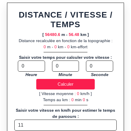
ou import de fichier GPX, calcul instantané de la distance
(ajustée à la topographie), de la vitesse et du temps estimé,
DISTANCE / VITESSE /
profil d’élévation avec options de lissage, export en trace GPX,
TEMPS
route GPX, KML (plat ou relief) et TCX, ainsi que calculs
intégrés de calories dépensées, de VO₂max/VMA et d’IMC.
[
56480.6
m -
56.48
km ]
Distance recalculée en fonction de la topographie :
Public cible :
strong> sportifs de loisir et compétiteurs
0
m -
0
km -
0
km-effort
préparant entraînements et parcours, organisateurs
d’événements partageant leurs itinéraires, et utilisateurs de
Saisir votre temps pour calculer votre vitesse :
GPS souhaitant charger leurs trajets à l’avance.
Sports et activités disponibles :
Footing (jogging), course à
Heure
Minute
Seconde
pied, cyclisme (vélo), VTT, randonnée, roller et équitation.
[ Vitesse moyenne :
0
km/h ]
Temps au km :
0
min
0
s
Saisir votre vitesse en km/h pour estimer le temps
de parcours :