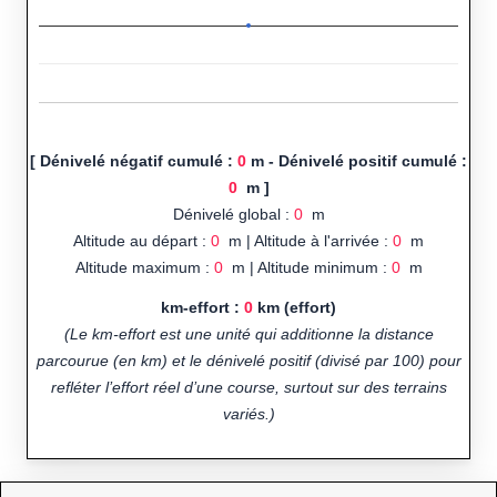
[ Dénivelé négatif cumulé :
0
m - Dénivelé positif cumulé :
0
m ]
Dénivelé global :
0
m
Altitude au départ :
0
m | Altitude à l'arrivée :
0
m
Altitude maximum :
0
m | Altitude minimum :
0
m
km-effort :
0
km (effort)
(Le km-effort est une unité qui additionne la distance
parcourue (en km) et le dénivelé positif (divisé par 100) pour
refléter l’effort réel d’une course, surtout sur des terrains
variés.)