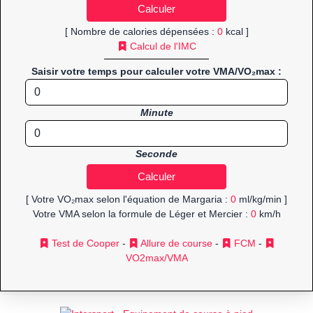
[ Nombre de calories dépensées :
0
kcal ]
Calcul de l'IMC
Saisir votre temps pour calculer votre VMA/VO₂max :
Minute
Seconde
[ Votre VO₂max selon l'équation de Margaria :
0
ml/kg/min ]
Votre VMA selon la formule de Léger et Mercier :
0
km/h
Test de Cooper
-
Allure de course
-
FCM
-
VO2max/VMA