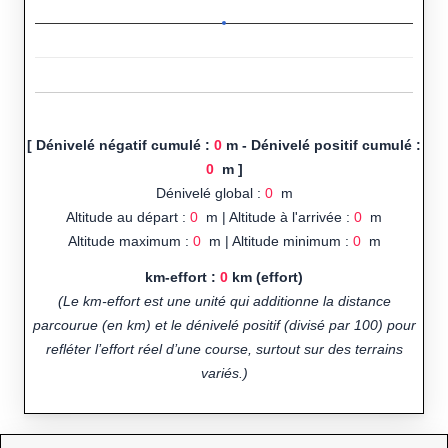
[ Dénivelé négatif cumulé :
0
m - Dénivelé positif cumulé :
0
m ]
Dénivelé global :
0
m
Altitude au départ :
0
m | Altitude à l'arrivée :
0
m
Altitude maximum :
0
m | Altitude minimum :
0
m
km-effort :
0
km (effort)
(Le km-effort est une unité qui additionne la distance
parcourue (en km) et le dénivelé positif (divisé par 100) pour
refléter l’effort réel d’une course, surtout sur des terrains
variés.)