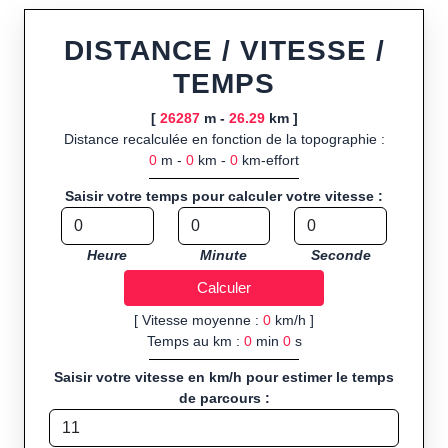
ou import de fichier GPX, calcul instantané de la distance
(ajustée à la topographie), de la vitesse et du temps estimé,
DISTANCE / VITESSE /
profil d’élévation avec options de lissage, export en trace GPX,
TEMPS
route GPX, KML (plat ou relief) et TCX, ainsi que calculs
intégrés de calories dépensées, de VO₂max/VMA et d’IMC.
[
26287
m -
26.29
km ]
Distance recalculée en fonction de la topographie :
Public cible :
strong> sportifs de loisir et compétiteurs
0
m -
0
km -
0
km-effort
préparant entraînements et parcours, organisateurs
d’événements partageant leurs itinéraires, et utilisateurs de
Saisir votre temps pour calculer votre vitesse :
GPS souhaitant charger leurs trajets à l’avance.
Sports et activités disponibles :
Footing (jogging), course à
Heure
Minute
Seconde
pied, cyclisme (vélo), VTT, randonnée, roller et équitation.
[ Vitesse moyenne :
0
km/h ]
Temps au km :
0
min
0
s
Saisir votre vitesse en km/h pour estimer le temps
de parcours :