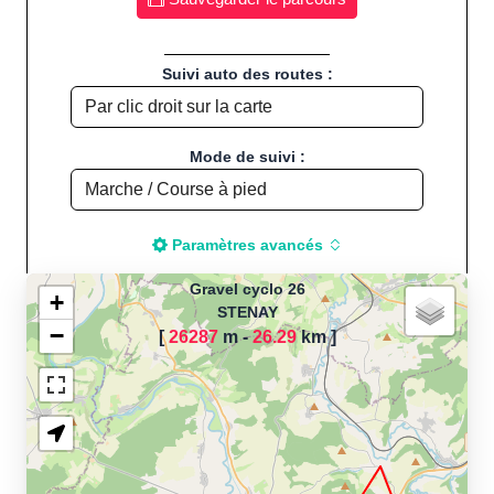
Suivi auto des routes :
Mode de suivi :
Paramètres avancés
Gravel cyclo 26
+
STENAY
−
[
26287
m -
26.29
km
]
Chargement de la carte
pour calculer la distance
de votre parcours sportif
(Footing, Jogging, Course à
pied, Vélo, Cyclisme, VTT,