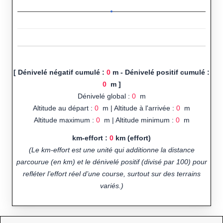
[ Dénivelé négatif cumulé :
0
m - Dénivelé positif cumulé :
0
m ]
Dénivelé global :
0
m
Altitude au départ :
0
m | Altitude à l'arrivée :
0
m
Altitude maximum :
0
m | Altitude minimum :
0
m
km-effort :
0
km (effort)
(Le km-effort est une unité qui additionne la distance
parcourue (en km) et le dénivelé positif (divisé par 100) pour
refléter l’effort réel d’une course, surtout sur des terrains
variés.)