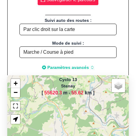
Suivi auto des routes :
Mode de suivi :
Paramètres avancés
Cyclo 13
+
Stenay
−
[
55620.3
m -
55.62
km
]
Chargement de la carte
pour calculer la distance
de votre parcours sportif
(Footing, Jogging, Course à
pied, Vélo, Cyclisme, VTT,