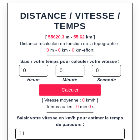
ou import de fichier GPX, calcul instantané de la distance
(ajustée à la topographie), de la vitesse et du temps estimé,
DISTANCE / VITESSE /
profil d’élévation avec options de lissage, export en trace GPX,
TEMPS
route GPX, KML (plat ou relief) et TCX, ainsi que calculs
intégrés de calories dépensées, de VO₂max/VMA et d’IMC.
[
55620.3
m -
55.62
km ]
Distance recalculée en fonction de la topographie :
Public cible :
strong> sportifs de loisir et compétiteurs
0
m -
0
km -
0
km-effort
préparant entraînements et parcours, organisateurs
d’événements partageant leurs itinéraires, et utilisateurs de
Saisir votre temps pour calculer votre vitesse :
GPS souhaitant charger leurs trajets à l’avance.
Sports et activités disponibles :
Footing (jogging), course à
Heure
Minute
Seconde
pied, cyclisme (vélo), VTT, randonnée, roller et équitation.
[ Vitesse moyenne :
0
km/h ]
Temps au km :
0
min
0
s
Saisir votre vitesse en km/h pour estimer le temps
de parcours :