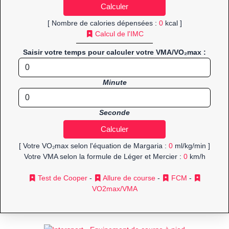
[ Nombre de calories dépensées :
0
kcal ]
Calcul de l'IMC
Saisir votre temps pour calculer votre VMA/VO₂max :
Minute
Seconde
[ Votre VO₂max selon l'équation de Margaria :
0
ml/kg/min ]
Votre VMA selon la formule de Léger et Mercier :
0
km/h
Test de Cooper
-
Allure de course
-
FCM
-
VO2max/VMA