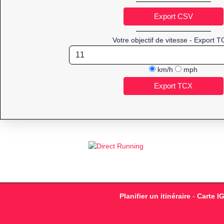
Votre objectif de vitesse - Export T
km/h
mph
Planifier un itinéraire
-
Carte I