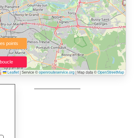
à pied, vélo, VTT, randonnée, roller, équitation) directement dans
topographie), de la vitesse et du temps estimé, profil d’élévation
e calories dépensées, de VO₂max/VMA et d’IMC.
urs itinéraires, et utilisateurs de GPS souhaitant charger leurs
née, roller et équitation.
Leaflet
|
Service ©
openrouteservice.org
| Map data ©
OpenStreetMap