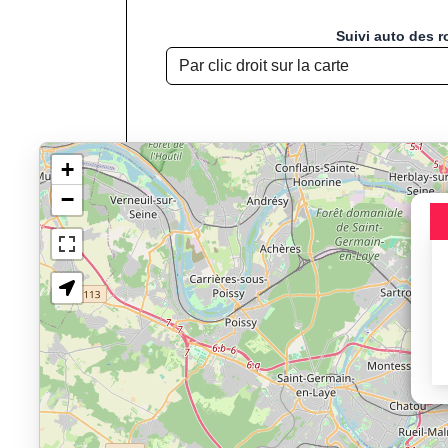
Suivi auto des r
+
−
Chargement de la carte pou
Jogging, Course à
Affichage du parcours : Balade