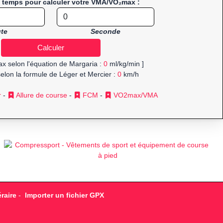
e temps pour calculer votre VMA/VO₂max :
te
Seconde
x selon l'équation de Margaria :
0
ml/kg/min ]
elon la formule de Léger et Mercier :
0
km/h
r
-
Allure de course
-
FCM
-
VO2max/VMA
raire
-
Importer un fichier GPX