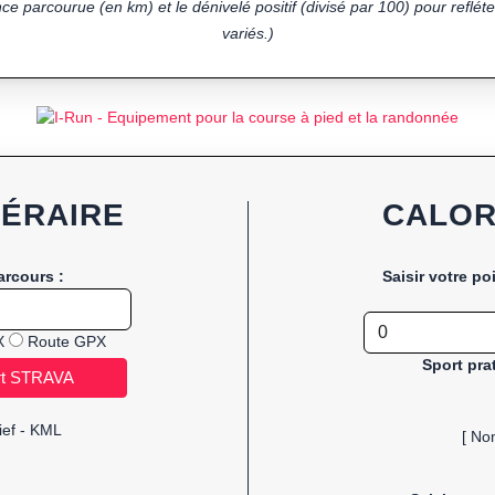
ce parcourue (en km) et le dénivelé positif (divisé par 100) pour refléter
variés.)
NÉRAIRE
CALOR
arcours :
Saisir votre po
X
Route GPX
Sport pra
ief - KML
[ No