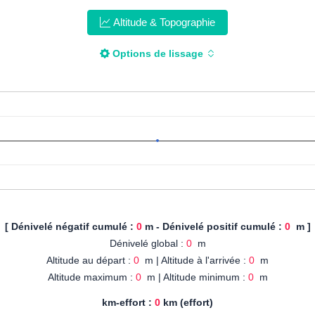
Altitude & Topographie
Options de lissage
[ Dénivelé négatif cumulé :
0
m - Dénivelé positif cumulé :
0
m ]
Dénivelé global :
0
m
Altitude au départ :
0
m | Altitude à l'arrivée :
0
m
Altitude maximum :
0
m | Altitude minimum :
0
m
km-effort :
0
km (effort)