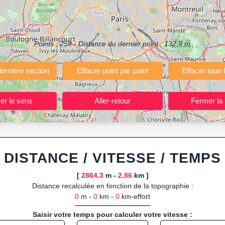
(Course à pied, Vélo, Randonnée, Roller...)
ermettant de planifier et analyser vos parcours sportifs (jogging, course 
votre navigateur.
Points :
259
- Distance du dernier point :
132.9
m
 ou import de fichier GPX, calcul instantané de la distance (ajustée à la 
, route GPX, KML (plat ou relief) et TCX, ainsi que calculs intégrés d
ant entraînements et parcours, organisateurs d’événements partageant le
trajets à l’avance.
ponibles :
Footing (jogging), course à pied, cyclisme (vélo), VTT, randon
DISTANCE / VITESSE / TEMPS
[
2864.3
m -
2.86
km ]
Distance recalculée en fonction de la topographie :
0
m -
0
km -
0
km-effort
Saisir votre temps pour calculer votre vitesse :