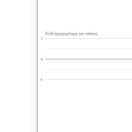
Profil topographique (en mètres)
1
0
-1