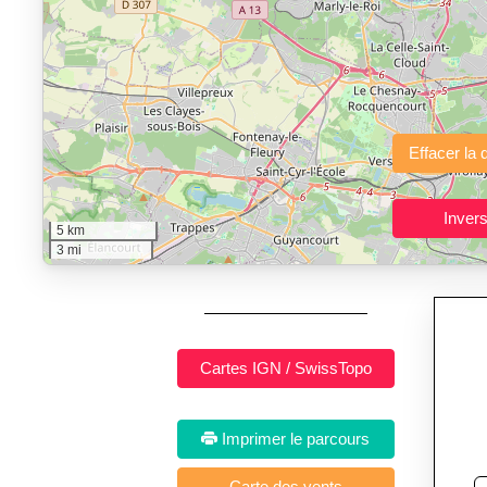
"Calcul d'itinéraires"
est un outil gratuit et sans inscription p
Fonctionnalités principales :
tracé interactif point par point
avec options de lissage, export en trace GPX
Public cible :
strong> sportifs de loisir et compétiteurs prépar
5 km
Sports et activités dis
3 mi
Imprimer le parcours