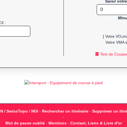
Saisir votr
Minu
CX :
[ Votre VO₂ma
Votre VMA s
Test de Coope
GN / SwissTopo / NGI
-
Rechercher un itinéraire
-
Supprimer un itiné
-
Mot de passe oublié
-
Mentions
-
Contact, Liens & Livre d'or