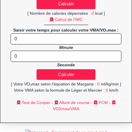
[ Nombre de calories dépensées :
0
kcal ]
Calcul de l'IMC
Saisir votre temps pour calculer votre VMA/VO₂max :
Minute
Seconde
[ Votre VO₂max selon l'équation de Margaria :
0
ml/kg/min ]
Votre VMA selon la formule de Léger et Mercier :
0
km/h
Test de Cooper
-
Allure de course
-
FCM
-
VO2max/VMA