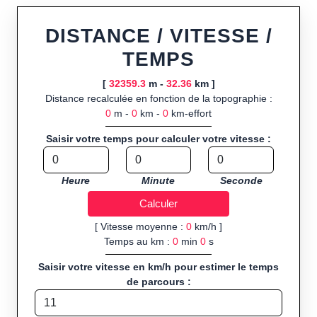
ou import de fichier GPX, calcul instantané de la distance
(ajustée à la topographie), de la vitesse et du temps estimé,
DISTANCE / VITESSE /
profil d’élévation avec options de lissage, export en trace GPX,
TEMPS
route GPX, KML (plat ou relief) et TCX, ainsi que calculs
intégrés de calories dépensées, de VO₂max/VMA et d’IMC.
[
32359.3
m -
32.36
km ]
Distance recalculée en fonction de la topographie :
Public cible :
strong> sportifs de loisir et compétiteurs
0
m -
0
km -
0
km-effort
préparant entraînements et parcours, organisateurs
d’événements partageant leurs itinéraires, et utilisateurs de
Saisir votre temps pour calculer votre vitesse :
GPS souhaitant charger leurs trajets à l’avance.
Sports et activités disponibles :
Footing (jogging), course à
Heure
Minute
Seconde
pied, cyclisme (vélo), VTT, randonnée, roller et équitation.
[ Vitesse moyenne :
0
km/h ]
Temps au km :
0
min
0
s
Saisir votre vitesse en km/h pour estimer le temps
de parcours :