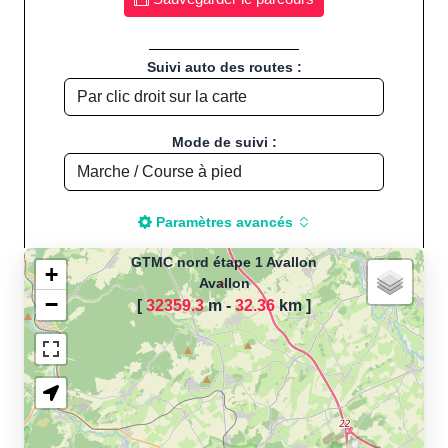
Suivi auto des routes :
Mode de suivi :
Paramètres avancés
GTMC nord étape 1 Avallon
+
Avallon
−
[
32359.3
m -
32.36
km
]
Chargement de la carte
pour calculer la distance
de votre parcours sportif
(Footing, Jogging, Course à
pied, Vélo, Cyclisme, VTT,