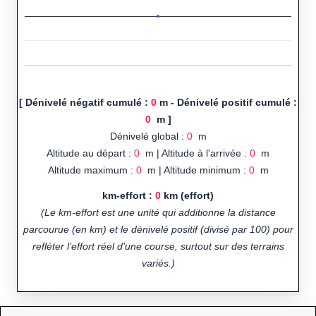
[ Dénivelé négatif cumulé :
0
m - Dénivelé positif cumulé :
0
m ]
Dénivelé global :
0
m
Altitude au départ :
0
m | Altitude à l'arrivée :
0
m
Altitude maximum :
0
m | Altitude minimum :
0
m
km-effort :
0
km (effort)
(Le km-effort est une unité qui additionne la distance
parcourue (en km) et le dénivelé positif (divisé par 100) pour
refléter l’effort réel d’une course, surtout sur des terrains
variés.)