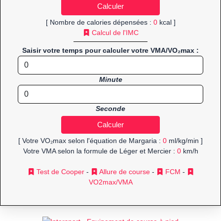
[ Nombre de calories dépensées :
0
kcal ]
Calcul de l'IMC
Saisir votre temps pour calculer votre VMA/VO₂max :
Minute
Seconde
[ Votre VO₂max selon l'équation de Margaria :
0
ml/kg/min ]
Votre VMA selon la formule de Léger et Mercier :
0
km/h
Test de Cooper
-
Allure de course
-
FCM
-
VO2max/VMA