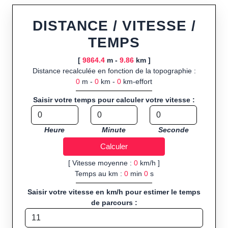
Fonctionnalités principales :
tracé interactif point par point
ou import de fichier GPX, calcul instantané de la distance
DISTANCE / VITESSE /
(ajustée à la topographie), de la vitesse et du temps estimé,
TEMPS
profil d’élévation avec options de lissage, export en trace GPX,
route GPX, KML (plat ou relief) et TCX, ainsi que calculs
[
9864.4
m -
9.86
km ]
intégrés de calories dépensées, de VO₂max/VMA et d’IMC.
Distance recalculée en fonction de la topographie :
0
m -
0
km -
0
km-effort
Public cible :
strong> sportifs de loisir et compétiteurs
préparant entraînements et parcours, organisateurs
Saisir votre temps pour calculer votre vitesse :
d’événements partageant leurs itinéraires, et utilisateurs de
GPS souhaitant charger leurs trajets à l’avance.
Heure
Minute
Seconde
Sports et activités disponibles :
Footing (jogging), course à
pied, cyclisme (vélo), VTT, randonnée, roller et équitation.
[ Vitesse moyenne :
0
km/h ]
Temps au km :
0
min
0
s
Saisir votre vitesse en km/h pour estimer le temps
de parcours :