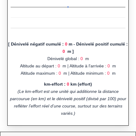
[ Dénivelé négatif cumulé :
0
m - Dénivelé positif cumulé :
0
m ]
Dénivelé global :
0
m
Altitude au départ :
0
m | Altitude à l'arrivée :
0
m
Altitude maximum :
0
m | Altitude minimum :
0
m
km-effort :
0
km (effort)
(Le km-effort est une unité qui additionne la distance
parcourue (en km) et le dénivelé positif (divisé par 100) pour
refléter l’effort réel d’une course, surtout sur des terrains
variés.)