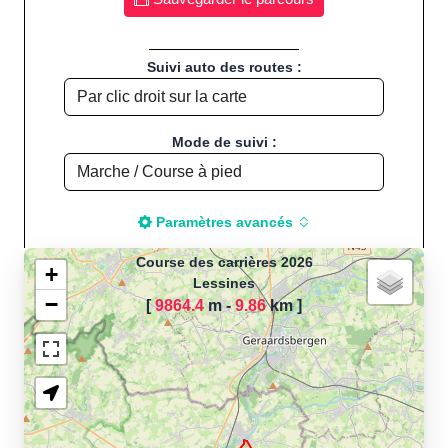
Suivi auto des routes :
Mode de suivi :
Paramètres avancés
Course des carrières 2026
+
Lessines
−
[
9864.4
m -
9.86
km
]
Chargement de la carte
pour calculer la distance
de votre parcours sportif
(Footing, Jogging, Course à
pied, Vélo, Cyclisme, VTT,