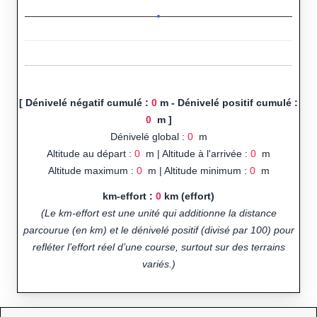
[ Dénivelé négatif cumulé :
0
m - Dénivelé positif cumulé :
0
m ]
Dénivelé global :
0
m
Altitude au départ :
0
m | Altitude à l'arrivée :
0
m
Altitude maximum :
0
m | Altitude minimum :
0
m
km-effort :
0
km (effort)
(Le km-effort est une unité qui additionne la distance
parcourue (en km) et le dénivelé positif (divisé par 100) pour
refléter l’effort réel d’une course, surtout sur des terrains
variés.)