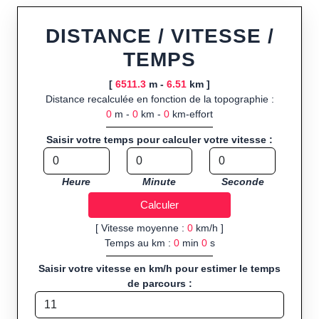
Fonctionnalités principales :
tracé interactif point par point
ou import de fichier GPX, calcul instantané de la distance
DISTANCE / VITESSE /
(ajustée à la topographie), de la vitesse et du temps estimé,
TEMPS
profil d’élévation avec options de lissage, export en trace GPX,
route GPX, KML (plat ou relief) et TCX, ainsi que calculs
[
6511.3
m -
6.51
km ]
intégrés de calories dépensées, de VO₂max/VMA et d’IMC.
Distance recalculée en fonction de la topographie :
0
m -
0
km -
0
km-effort
Public cible :
strong> sportifs de loisir et compétiteurs
préparant entraînements et parcours, organisateurs
Saisir votre temps pour calculer votre vitesse :
d’événements partageant leurs itinéraires, et utilisateurs de
GPS souhaitant charger leurs trajets à l’avance.
Heure
Minute
Seconde
Sports et activités disponibles :
Footing (jogging), course à
pied, cyclisme (vélo), VTT, randonnée, roller et équitation.
[ Vitesse moyenne :
0
km/h ]
Temps au km :
0
min
0
s
Saisir votre vitesse en km/h pour estimer le temps
de parcours :