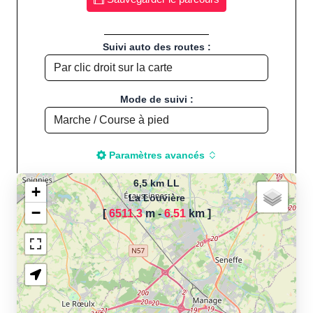
Suivi auto des routes :
Mode de suivi :
Paramètres avancés
6,5 km LL
+
La Louvière
−
[
6511.3
m -
6.51
km
]
Chargement de la carte
pour calculer la distance
de votre parcours sportif
(Footing, Jogging, Course à
pied, Vélo, Cyclisme, VTT,