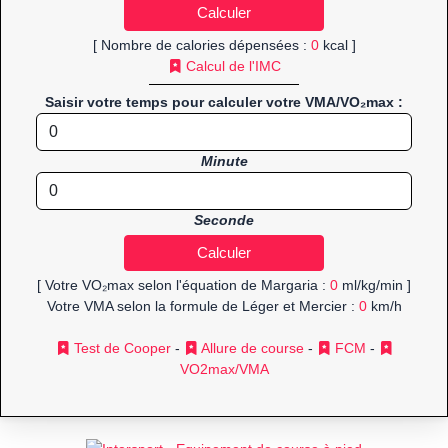
[ Nombre de calories dépensées :
0
kcal ]
Calcul de l'IMC
Saisir votre temps pour calculer votre VMA/VO₂max :
Minute
Seconde
[ Votre VO₂max selon l'équation de Margaria :
0
ml/kg/min ]
Votre VMA selon la formule de Léger et Mercier :
0
km/h
Test de Cooper
-
Allure de course
-
FCM
-
VO2max/VMA