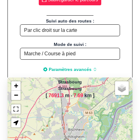
Suivi auto des routes :
Mode de suivi :
Paramètres avancés
Strasbourg
+
Strasbourg
−
[
7691.3
m -
7.69
km
]
Chargement de la carte
pour calculer la distance
de votre parcours sportif
(Footing, Jogging, Course à
pied, Vélo, Cyclisme, VTT,