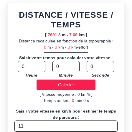
ou import de fichier GPX, calcul instantané de la distance
(ajustée à la topographie), de la vitesse et du temps estimé,
DISTANCE / VITESSE /
profil d’élévation avec options de lissage, export en trace GPX,
TEMPS
route GPX, KML (plat ou relief) et TCX, ainsi que calculs
intégrés de calories dépensées, de VO₂max/VMA et d’IMC.
[
7691.3
m -
7.69
km ]
Distance recalculée en fonction de la topographie :
Public cible :
strong> sportifs de loisir et compétiteurs
0
m -
0
km -
0
km-effort
préparant entraînements et parcours, organisateurs
d’événements partageant leurs itinéraires, et utilisateurs de
Saisir votre temps pour calculer votre vitesse :
GPS souhaitant charger leurs trajets à l’avance.
Sports et activités disponibles :
Footing (jogging), course à
Heure
Minute
Seconde
pied, cyclisme (vélo), VTT, randonnée, roller et équitation.
[ Vitesse moyenne :
0
km/h ]
Temps au km :
0
min
0
s
Saisir votre vitesse en km/h pour estimer le temps
de parcours :