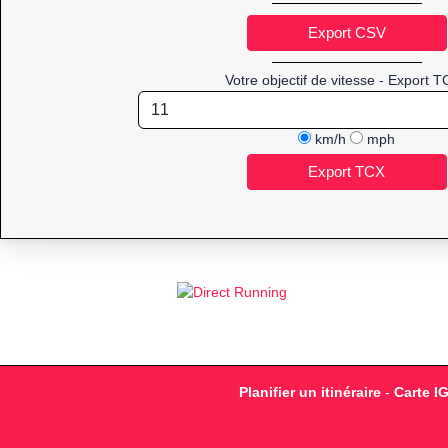
Votre objectif de vitesse - Export T
km/h
mph
Planifier un itinéraire
-
Carte I