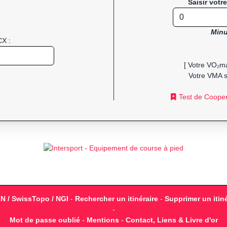
Saisir votr
Minu
CX :
[ Votre VO₂ma
Votre VMA s
Test de Coope
GN / SwissTopo / NGI
-
Rechercher un itinéraire
-
Supprimer un itiné
-
Mot de passe oublié
-
Mentions
-
Contact, Liens & Livre d'or