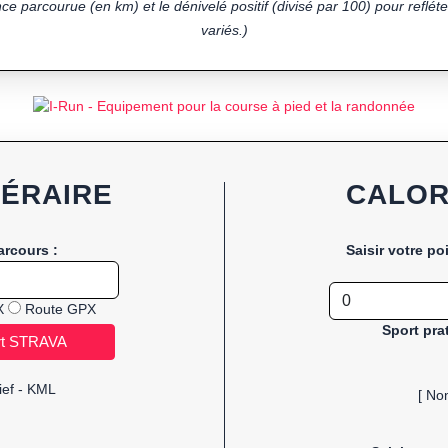
ce parcourue (en km) et le dénivelé positif (divisé par 100) pour refléter
variés.)
NÉRAIRE
CALOR
arcours :
Saisir votre po
X
Route GPX
Sport pra
ief - KML
[ No