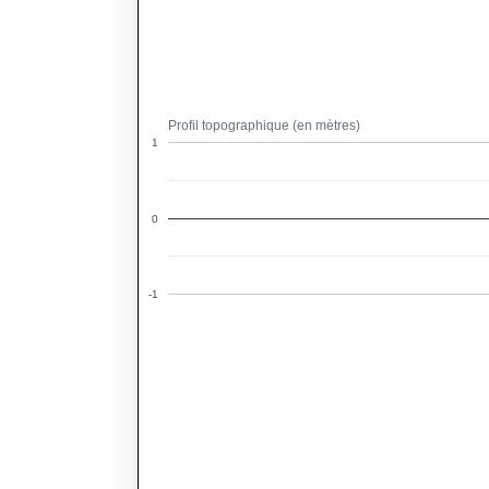
Profil topographique (en mètres)
1
0
-1