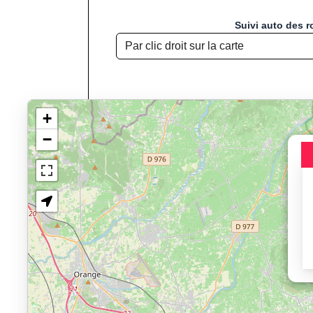
Suivi auto des r
+
−
Chargement de la carte pou
Jogging, Course à
Affichage du parcours : Be