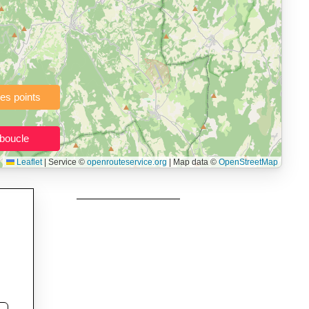
à pied, vélo, VTT, randonnée, roller, équitation) directement dans
topographie), de la vitesse et du temps estimé, profil d’élévation
e calories dépensées, de VO₂max/VMA et d’IMC.
urs itinéraires, et utilisateurs de GPS souhaitant charger leurs
née, roller et équitation.
Leaflet
|
Service ©
openrouteservice.org
| Map data ©
OpenStreetMap