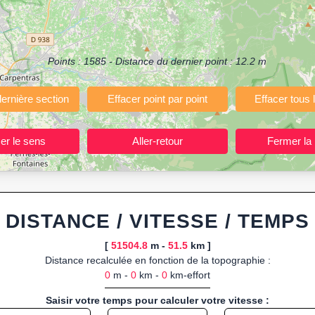
ermettant de planifier et analyser vos parcours sportifs (jogging, course 
votre navigateur.
 ou import de fichier GPX, calcul instantané de la distance (ajustée à la 
Points :
1585
- Distance du dernier point :
12.2
m
, route GPX, KML (plat ou relief) et TCX, ainsi que calculs intégrés d
ant entraînements et parcours, organisateurs d’événements partageant le
trajets à l’avance.
ponibles :
Footing (jogging), course à pied, cyclisme (vélo), VTT, randon
DISTANCE / VITESSE / TEMPS
[
51504.8
m -
51.5
km ]
Distance recalculée en fonction de la topographie :
0
m -
0
km -
0
km-effort
Saisir votre temps pour calculer votre vitesse :