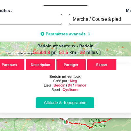
outes :
Mo
Paramètres avancés
Bedoin mt ventoux
-
Bedoin
[
51504.8
m -
51.5
km
-
32
miles
]
r calculer la distance de votre
Parcours
Description
Partager
Export
 pied, Vélo, Cyclisme, VTT, Roll
Bedoin mt ventoux
doin mt ventoux, créé par Mcg, loc
Créé par :
Mcg
Lieu :
Bedoin
/
84
/
France
Sport :
Cyclisme
Sport : Cyclisme - Distance : 51.50 Km
Calcul d'itinéraires
Calculez la distance et le dénivelé de vos parcours sportifs !
(Course à pied, Vélo, Randonnée, Roller...)