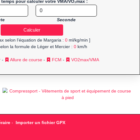
e temps pour calculer votre VMA/VO₂max :
te
Seconde
x selon l'équation de Margaria :
0
ml/kg/min ]
elon la formule de Léger et Mercier :
0
km/h
r
-
Allure de course
-
FCM
-
VO2max/VMA
raire
-
Importer un fichier GPX