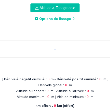
Altitude & Topographie
Options de lissage
[ Dénivelé négatif cumulé :
0
m - Dénivelé positif cumulé :
0
m ]
Dénivelé global :
0
m
Altitude au départ :
0
m | Altitude à l'arrivée :
0
m
Altitude maximum :
0
m | Altitude minimum :
0
m
km-effort :
0
km (effort)