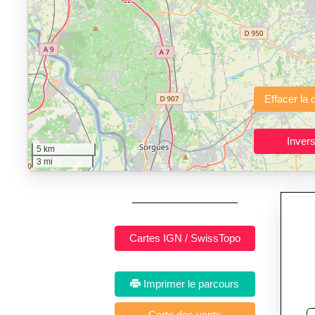
"Calcul d'itinéraires"
est un outil gratuit et sans inscription p
Fonctionnalités principales :
tracé interactif point par point
avec options de lissage, export en trace GPX
Public cible :
strong> sportifs de loisir et compétiteurs prépar
Sports et activités dis
5 km
3 mi
Imprimer le parcours