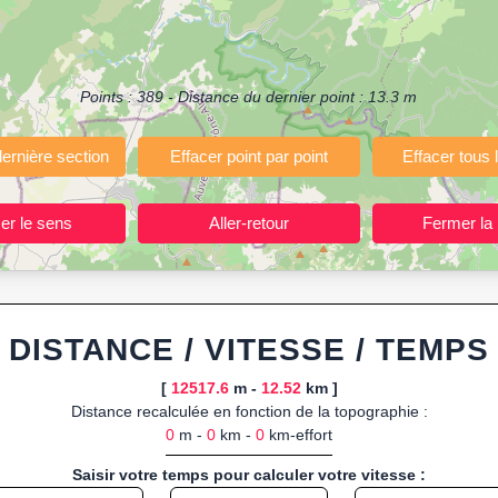
ermettant de planifier et analyser vos parcours sportifs (jogging, course 
votre navigateur.
 ou import de fichier GPX, calcul instantané de la distance (ajustée à la 
Points :
389
- Distance du dernier point :
13.3
m
, route GPX, KML (plat ou relief) et TCX, ainsi que calculs intégrés d
ant entraînements et parcours, organisateurs d’événements partageant le
trajets à l’avance.
ponibles :
Footing (jogging), course à pied, cyclisme (vélo), VTT, randon
DISTANCE / VITESSE / TEMPS
[
12517.6
m -
12.52
km ]
Distance recalculée en fonction de la topographie :
0
m -
0
km -
0
km-effort
Saisir votre temps pour calculer votre vitesse :