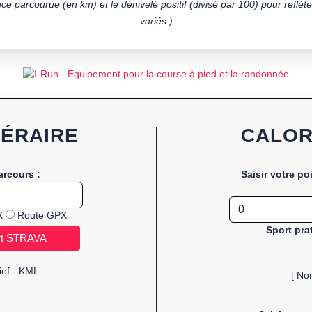
ce parcourue (en km) et le dénivelé positif (divisé par 100) pour refléter
variés.)
NÉRAIRE
CALOR
arcours :
Saisir votre po
X
Route GPX
Sport pra
ief - KML
[ No