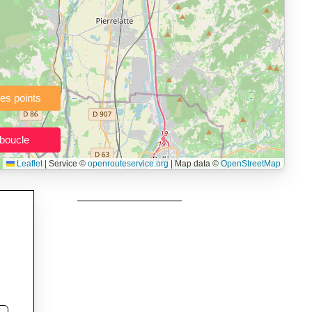
à pied, vélo, VTT, randonnée, roller, équitation) directement dans
topographie), de la vitesse et du temps estimé, profil d’élévation
e calories dépensées, de VO₂max/VMA et d’IMC.
urs itinéraires, et utilisateurs de GPS souhaitant charger leurs
née, roller et équitation.
Leaflet
|
Service ©
openrouteservice.org
| Map data ©
OpenStreetMap