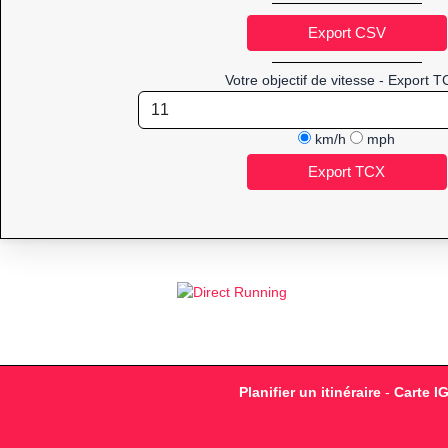
Votre objectif de vitesse - Export T
km/h
mph
Planifier un itinéraire
-
Carte I