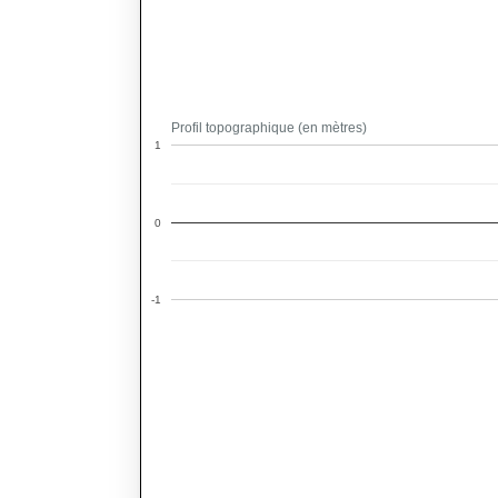
Profil topographique (en mètres)
1
0
-1