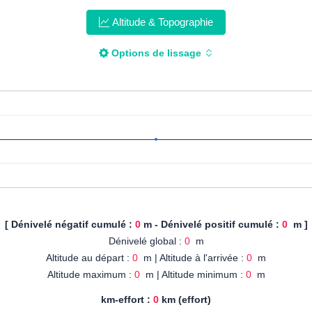
Altitude & Topographie
Options de lissage
[ Dénivelé négatif cumulé :
0
m - Dénivelé positif cumulé :
0
m ]
Dénivelé global :
0
m
Altitude au départ :
0
m | Altitude à l'arrivée :
0
m
Altitude maximum :
0
m | Altitude minimum :
0
m
km-effort :
0
km (effort)