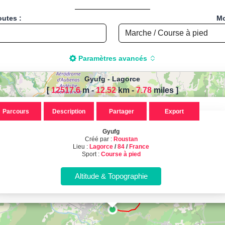
outes :
Mo
Paramètres avancés
Gyufg
-
Lagorce
[
12517.6
m -
12.52
km
-
7.78
miles
]
r calculer la distance de votre
Parcours
Description
Partager
Export
 pied, Vélo, Cyclisme, VTT, Roll
Gyufg
 Gyufg, créé par Roustan , localis
Créé par :
Roustan
Lieu :
Lagorce
/
84
/
France
Sport :
Course à pied
Sport : Course à pied - Distance : 12.52 Km
Calcul d'itinéraires
Calculez la distance et le dénivelé de vos parcours sportifs !
(Course à pied, Vélo, Randonnée, Roller...)