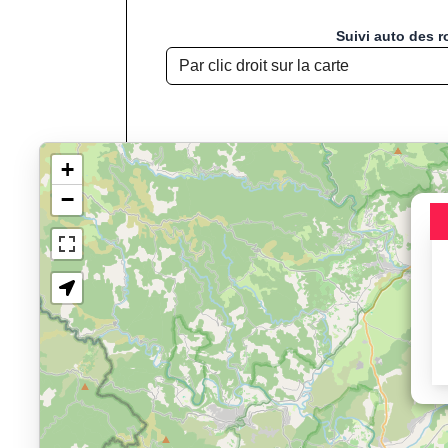
Suivi auto des r
+
−
Chargement de la carte pou
Jogging, Course à
Affichage du parcours :