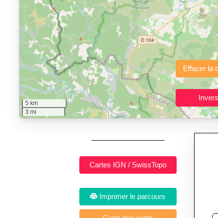
"Calcul d'itinéraires"
est un outil gratuit et sans inscription p
Fonctionnalités principales :
tracé interactif point par point
avec options de lissage, export en trace GPX
Public cible :
strong> sportifs de loisir et compétiteurs prépar
Sports et activités dis
5 km
3 mi
Imprimer le parcours