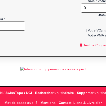
Saisir votr
Minu
CX :
[ Votre VO₂ma
Votre VMA s
Test de Coope
GN / SwissTopo / NGI
-
Rechercher un itinéraire
-
Supprimer un itiné
-
Mot de passe oublié
-
Mentions
-
Contact, Liens & Livre d'or