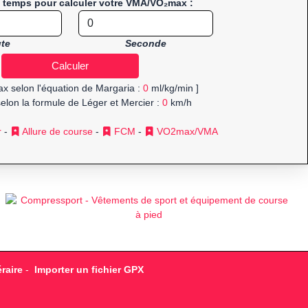
e temps pour calculer votre VMA/VO₂max :
te
Seconde
x selon l'équation de Margaria :
0
ml/kg/min ]
elon la formule de Léger et Mercier :
0
km/h
r
-
Allure de course
-
FCM
-
VO2max/VMA
raire
-
Importer un fichier GPX