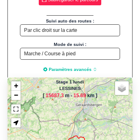
Suivi auto des routes :
Mode de suivi :
Paramètres avancés
Stage 1 lundi
+
LESSINES
−
[
15687.3
m -
15.69
km
]
Chargement de la carte
pour calculer la distance
de votre parcours sportif
(Footing, Jogging, Course à
pied, Vélo, Cyclisme, VTT,