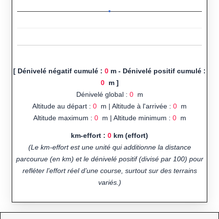
[ Dénivelé négatif cumulé :
0
m - Dénivelé positif cumulé :
0
m ]
Dénivelé global :
0
m
Altitude au départ :
0
m | Altitude à l'arrivée :
0
m
Altitude maximum :
0
m | Altitude minimum :
0
m
km-effort :
0
km (effort)
(Le km-effort est une unité qui additionne la distance
parcourue (en km) et le dénivelé positif (divisé par 100) pour
refléter l’effort réel d’une course, surtout sur des terrains
variés.)