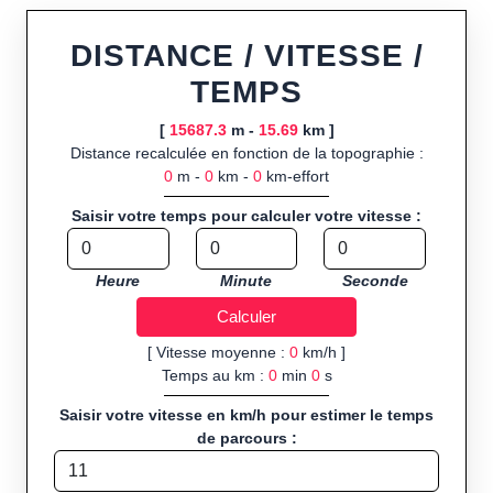
Fonctionnalités principales :
tracé interactif point par point
ou import de fichier GPX, calcul instantané de la distance
DISTANCE / VITESSE /
(ajustée à la topographie), de la vitesse et du temps estimé,
TEMPS
profil d’élévation avec options de lissage, export en trace GPX,
route GPX, KML (plat ou relief) et TCX, ainsi que calculs
[
15687.3
m -
15.69
km ]
intégrés de calories dépensées, de VO₂max/VMA et d’IMC.
Distance recalculée en fonction de la topographie :
0
m -
0
km -
0
km-effort
Public cible :
strong> sportifs de loisir et compétiteurs
préparant entraînements et parcours, organisateurs
Saisir votre temps pour calculer votre vitesse :
d’événements partageant leurs itinéraires, et utilisateurs de
GPS souhaitant charger leurs trajets à l’avance.
Heure
Minute
Seconde
Sports et activités disponibles :
Footing (jogging), course à
pied, cyclisme (vélo), VTT, randonnée, roller et équitation.
[ Vitesse moyenne :
0
km/h ]
Temps au km :
0
min
0
s
Saisir votre vitesse en km/h pour estimer le temps
de parcours :