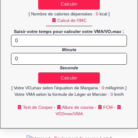
[ Nombre de calories dépensées :
0
kcal ]
Calcul de l'IMC
Saisir votre temps pour calculer votre VMA/VO₂max :
Minute
Seconde
[ Votre VO₂max selon l'équation de Margaria :
0
ml/kg/min ]
Votre VMA selon la formule de Léger et Mercier :
0
km/h
Test de Cooper
-
Allure de course
-
FCM
-
VO2max/VMA