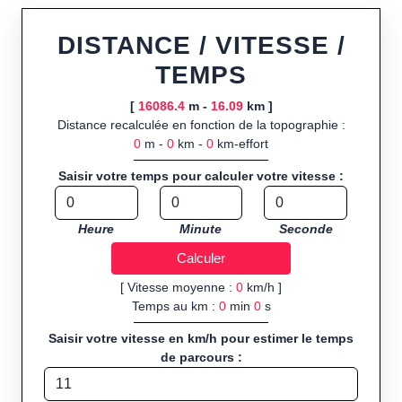
ou import de fichier GPX, calcul instantané de la distance
(ajustée à la topographie), de la vitesse et du temps estimé,
DISTANCE / VITESSE /
profil d’élévation avec options de lissage, export en trace GPX,
TEMPS
route GPX, KML (plat ou relief) et TCX, ainsi que calculs
intégrés de calories dépensées, de VO₂max/VMA et d’IMC.
[
16086.4
m -
16.09
km ]
Distance recalculée en fonction de la topographie :
Public cible :
strong> sportifs de loisir et compétiteurs
0
m -
0
km -
0
km-effort
préparant entraînements et parcours, organisateurs
d’événements partageant leurs itinéraires, et utilisateurs de
Saisir votre temps pour calculer votre vitesse :
GPS souhaitant charger leurs trajets à l’avance.
Sports et activités disponibles :
Footing (jogging), course à
Heure
Minute
Seconde
pied, cyclisme (vélo), VTT, randonnée, roller et équitation.
[ Vitesse moyenne :
0
km/h ]
Temps au km :
0
min
0
s
Saisir votre vitesse en km/h pour estimer le temps
de parcours :