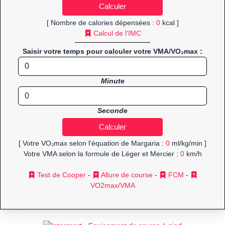
[ Nombre de calories dépensées :
0
kcal ]
Calcul de l'IMC
Saisir votre temps pour calculer votre VMA/VO₂max :
Minute
Seconde
[ Votre VO₂max selon l'équation de Margaria :
0
ml/kg/min ]
Votre VMA selon la formule de Léger et Mercier :
0
km/h
Test de Cooper
-
Allure de course
-
FCM
-
VO2max/VMA