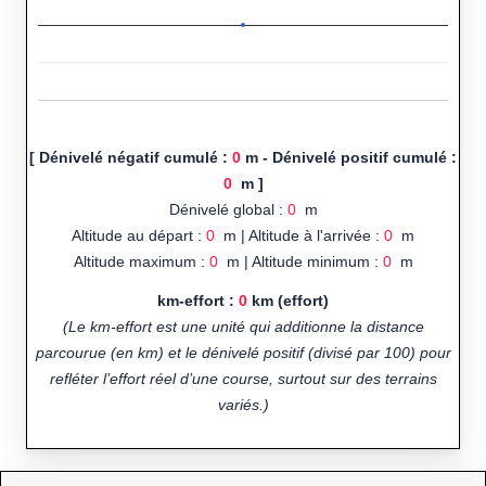
[ Dénivelé négatif cumulé :
0
m - Dénivelé positif cumulé :
0
m ]
Dénivelé global :
0
m
Altitude au départ :
0
m | Altitude à l'arrivée :
0
m
Altitude maximum :
0
m | Altitude minimum :
0
m
km-effort :
0
km (effort)
(Le km-effort est une unité qui additionne la distance
parcourue (en km) et le dénivelé positif (divisé par 100) pour
refléter l’effort réel d’une course, surtout sur des terrains
variés.)