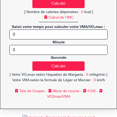
[ Nombre de calories dépensées :
0
kcal ]
Calcul de l'IMC
Saisir votre temps pour calculer votre VMA/VO₂max :
Minute
Seconde
[ Votre VO₂max selon l'équation de Margaria :
0
ml/kg/min ]
Votre VMA selon la formule de Léger et Mercier :
0
km/h
Test de Cooper
-
Allure de course
-
FCM
-
VO2max/VMA