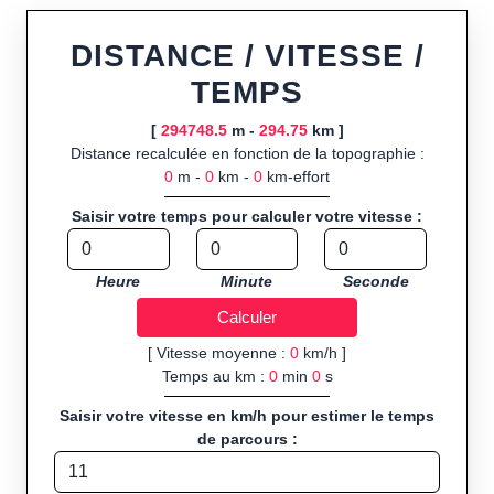
Fonctionnalités principales :
tracé interactif point par point
ou import de fichier GPX, calcul instantané de la distance
DISTANCE / VITESSE /
(ajustée à la topographie), de la vitesse et du temps estimé,
TEMPS
profil d’élévation avec options de lissage, export en trace GPX,
route GPX, KML (plat ou relief) et TCX, ainsi que calculs
[
294748.5
m -
294.75
km ]
intégrés de calories dépensées, de VO₂max/VMA et d’IMC.
Distance recalculée en fonction de la topographie :
0
m -
0
km -
0
km-effort
Public cible :
strong> sportifs de loisir et compétiteurs
préparant entraînements et parcours, organisateurs
Saisir votre temps pour calculer votre vitesse :
d’événements partageant leurs itinéraires, et utilisateurs de
GPS souhaitant charger leurs trajets à l’avance.
Heure
Minute
Seconde
Sports et activités disponibles :
Footing (jogging), course à
pied, cyclisme (vélo), VTT, randonnée, roller et équitation.
[ Vitesse moyenne :
0
km/h ]
Temps au km :
0
min
0
s
Saisir votre vitesse en km/h pour estimer le temps
de parcours :