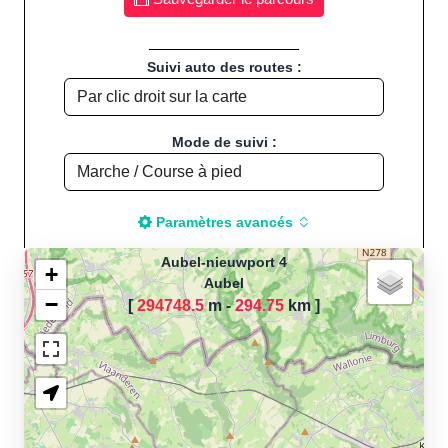
Suivi auto des routes :
Mode de suivi :
Paramètres avancés
Aubel-nieuwport 4
+
Aubel
−
[
294748.5
m -
294.75
km
]
Chargement de la carte
pour calculer la distance
de votre parcours sportif
(Footing, Jogging, Course à
pied, Vélo, Cyclisme, VTT,