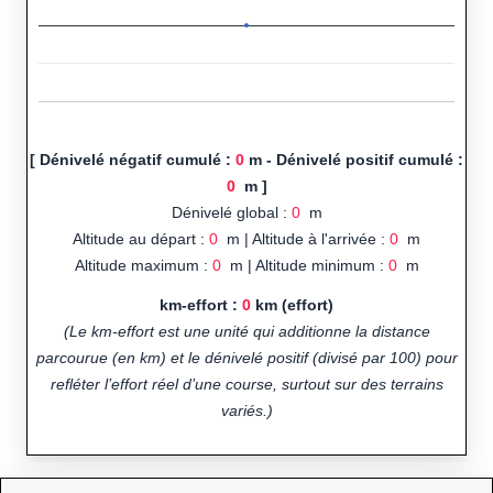
[ Dénivelé négatif cumulé :
0
m - Dénivelé positif cumulé :
0
m ]
Dénivelé global :
0
m
Altitude au départ :
0
m | Altitude à l'arrivée :
0
m
Altitude maximum :
0
m | Altitude minimum :
0
m
km-effort :
0
km (effort)
(Le km-effort est une unité qui additionne la distance
parcourue (en km) et le dénivelé positif (divisé par 100) pour
refléter l’effort réel d’une course, surtout sur des terrains
variés.)