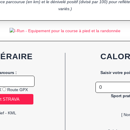
ce parcourue (en km) et le dénivelé positif (divisé par 100) pour refléter
variés.)
NÉRAIRE
CALOR
arcours :
Saisir votre po
X
Route GPX
Sport pra
ief - KML
[ No