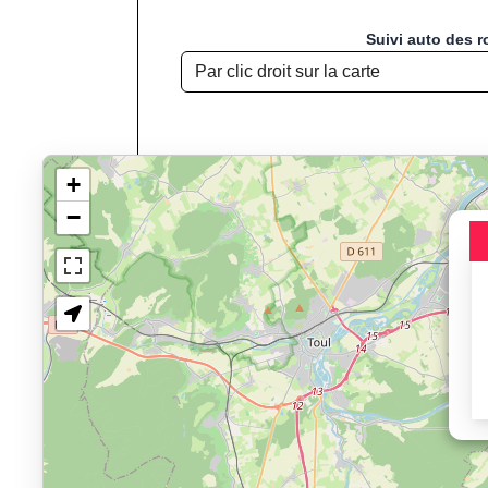
Suivi auto des r
+
−
Chargement de la carte pou
Jogging, Course à
Affichage du parcours :