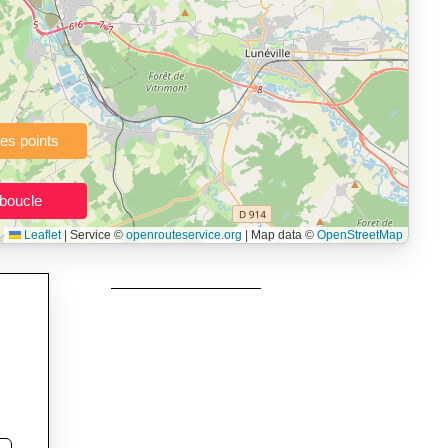
à pied, vélo, VTT, randonnée, roller, équitation) directement dans
topographie), de la vitesse et du temps estimé, profil d’élévation
e calories dépensées, de VO₂max/VMA et d’IMC.
urs itinéraires, et utilisateurs de GPS souhaitant charger leurs
née, roller et équitation.
Leaflet
|
Service ©
openrouteservice.org
| Map data ©
OpenStreetMap