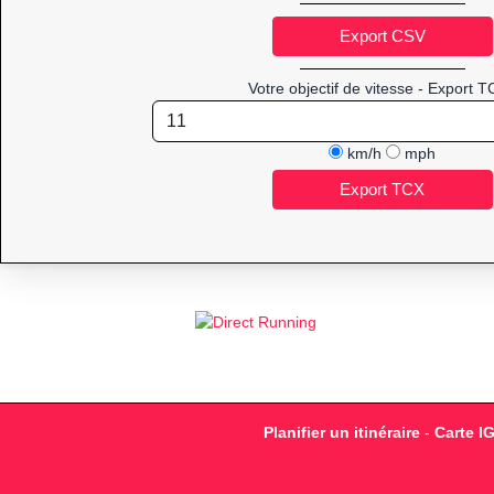
Votre objectif de vitesse - Export T
km/h
mph
Planifier un itinéraire
-
Carte I