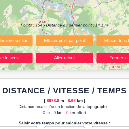
ermettant de planifier et analyser vos parcours sportifs (jogging, course 
votre navigateur.
 ou import de fichier GPX, calcul instantané de la distance (ajustée à la 
Points :
154
- Distance du dernier point :
14.1
m
, route GPX, KML (plat ou relief) et TCX, ainsi que calculs intégrés d
ant entraînements et parcours, organisateurs d’événements partageant le
trajets à l’avance.
ponibles :
Footing (jogging), course à pied, cyclisme (vélo), VTT, randon
DISTANCE / VITESSE / TEMPS
[
8678.8
m -
8.68
km ]
Distance recalculée en fonction de la topographie :
0
m -
0
km -
0
km-effort
Saisir votre temps pour calculer votre vitesse :