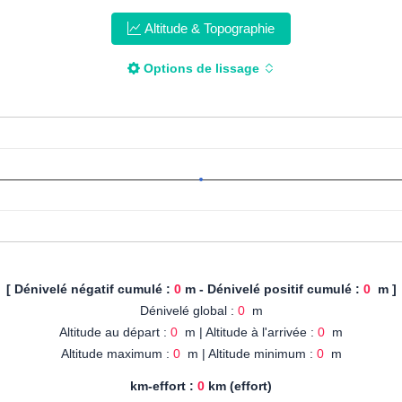
Altitude & Topographie
Options de lissage
[ Dénivelé négatif cumulé :
0
m - Dénivelé positif cumulé :
0
m ]
Dénivelé global :
0
m
Altitude au départ :
0
m | Altitude à l'arrivée :
0
m
Altitude maximum :
0
m | Altitude minimum :
0
m
km-effort :
0
km (effort)