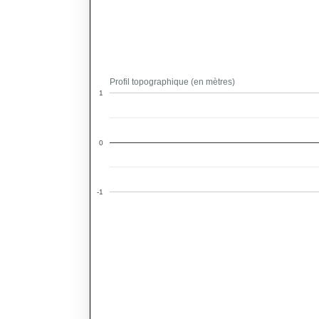
Profil topographique (en mètres)
1
0
-1