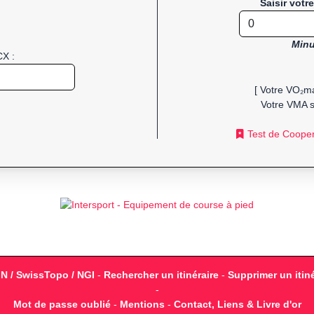
Saisir votr
Minu
CX :
[ Votre VO₂ma
Votre VMA s
Test de Coope
GN / SwissTopo / NGI
-
Rechercher un itinéraire
-
Supprimer un itiné
-
Mot de passe oublié
-
Mentions
-
Contact, Liens & Livre d'or