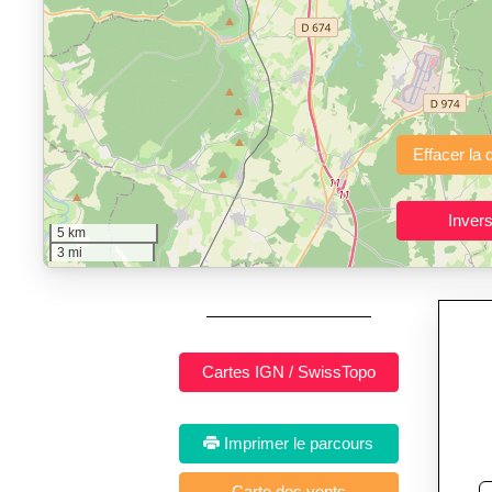
"Calcul d'itinéraires"
est un outil gratuit et sans inscription p
Fonctionnalités principales :
tracé interactif point par point
avec options de lissage, export en trace GPX
Public cible :
strong> sportifs de loisir et compétiteurs prépar
Sports et activités dis
5 km
3 mi
Imprimer le parcours