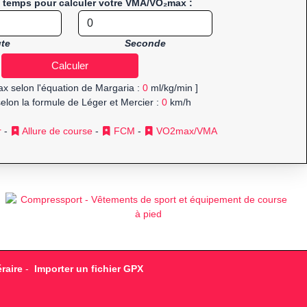
e temps pour calculer votre VMA/VO₂max :
te
Seconde
x selon l'équation de Margaria :
0
ml/kg/min ]
elon la formule de Léger et Mercier :
0
km/h
r
-
Allure de course
-
FCM
-
VO2max/VMA
raire
-
Importer un fichier GPX