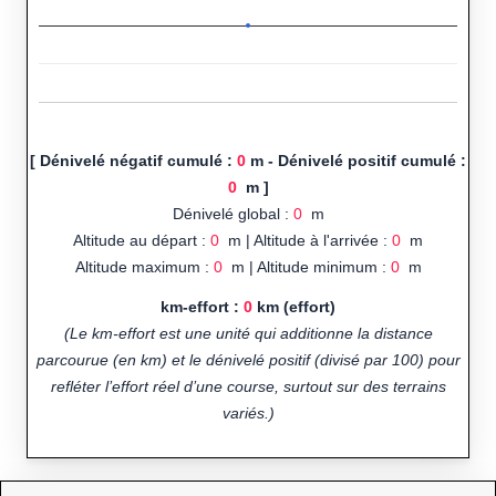
[ Dénivelé négatif cumulé :
0
m - Dénivelé positif cumulé :
0
m ]
Dénivelé global :
0
m
Altitude au départ :
0
m | Altitude à l'arrivée :
0
m
Altitude maximum :
0
m | Altitude minimum :
0
m
km-effort :
0
km (effort)
(Le km-effort est une unité qui additionne la distance
parcourue (en km) et le dénivelé positif (divisé par 100) pour
refléter l’effort réel d’une course, surtout sur des terrains
variés.)