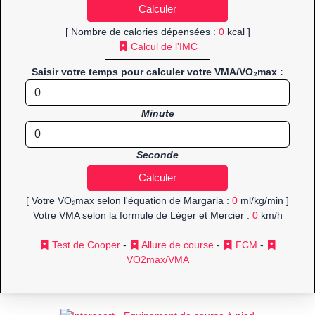
[ Nombre de calories dépensées :
0
kcal ]
Calcul de l'IMC
Saisir votre temps pour calculer votre VMA/VO₂max :
Minute
Seconde
[ Votre VO₂max selon l'équation de Margaria :
0
ml/kg/min ]
Votre VMA selon la formule de Léger et Mercier :
0
km/h
Test de Cooper
-
Allure de course
-
FCM
-
VO2max/VMA