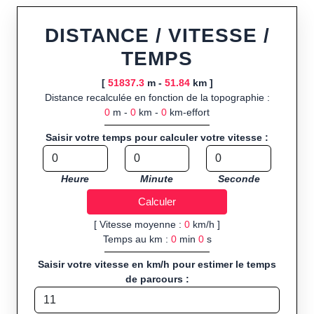
Fonctionnalités principales :
tracé interactif point par point
ou import de fichier GPX, calcul instantané de la distance
DISTANCE / VITESSE /
(ajustée à la topographie), de la vitesse et du temps estimé,
TEMPS
profil d’élévation avec options de lissage, export en trace GPX,
route GPX, KML (plat ou relief) et TCX, ainsi que calculs
[
51837.3
m -
51.84
km ]
intégrés de calories dépensées, de VO₂max/VMA et d’IMC.
Distance recalculée en fonction de la topographie :
0
m -
0
km -
0
km-effort
Public cible :
strong> sportifs de loisir et compétiteurs
préparant entraînements et parcours, organisateurs
Saisir votre temps pour calculer votre vitesse :
d’événements partageant leurs itinéraires, et utilisateurs de
GPS souhaitant charger leurs trajets à l’avance.
Heure
Minute
Seconde
Sports et activités disponibles :
Footing (jogging), course à
pied, cyclisme (vélo), VTT, randonnée, roller et équitation.
[ Vitesse moyenne :
0
km/h ]
Temps au km :
0
min
0
s
Saisir votre vitesse en km/h pour estimer le temps
de parcours :