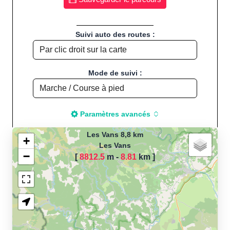
Suivi auto des routes :
Mode de suivi :
Paramètres avancés
Les Vans 8,8 km
+
Les Vans
−
[
8812.5
m -
8.81
km
]
Chargement de la carte
pour calculer la distance
de votre parcours sportif
(Footing, Jogging, Course à
pied, Vélo, Cyclisme, VTT,