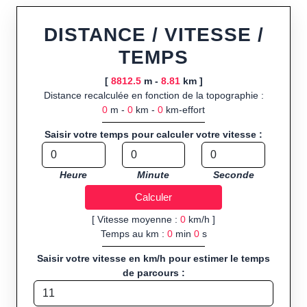
ou import de fichier GPX, calcul instantané de la distance
(ajustée à la topographie), de la vitesse et du temps estimé,
DISTANCE / VITESSE /
profil d’élévation avec options de lissage, export en trace GPX,
TEMPS
route GPX, KML (plat ou relief) et TCX, ainsi que calculs
intégrés de calories dépensées, de VO₂max/VMA et d’IMC.
[
8812.5
m -
8.81
km ]
Distance recalculée en fonction de la topographie :
Public cible :
strong> sportifs de loisir et compétiteurs
0
m -
0
km -
0
km-effort
préparant entraînements et parcours, organisateurs
d’événements partageant leurs itinéraires, et utilisateurs de
Saisir votre temps pour calculer votre vitesse :
GPS souhaitant charger leurs trajets à l’avance.
Sports et activités disponibles :
Footing (jogging), course à
Heure
Minute
Seconde
pied, cyclisme (vélo), VTT, randonnée, roller et équitation.
[ Vitesse moyenne :
0
km/h ]
Temps au km :
0
min
0
s
Saisir votre vitesse en km/h pour estimer le temps
de parcours :