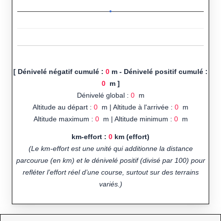
[ Dénivelé négatif cumulé :
0
m - Dénivelé positif cumulé :
0
m ]
Dénivelé global :
0
m
Altitude au départ :
0
m | Altitude à l'arrivée :
0
m
Altitude maximum :
0
m | Altitude minimum :
0
m
km-effort :
0
km (effort)
(Le km-effort est une unité qui additionne la distance
parcourue (en km) et le dénivelé positif (divisé par 100) pour
refléter l’effort réel d’une course, surtout sur des terrains
variés.)