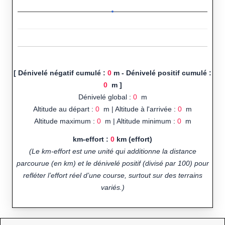
[ Dénivelé négatif cumulé :
0
m - Dénivelé positif cumulé :
0
m ]
Dénivelé global :
0
m
Altitude au départ :
0
m | Altitude à l'arrivée :
0
m
Altitude maximum :
0
m | Altitude minimum :
0
m
km-effort :
0
km (effort)
(Le km-effort est une unité qui additionne la distance
parcourue (en km) et le dénivelé positif (divisé par 100) pour
refléter l’effort réel d’une course, surtout sur des terrains
variés.)