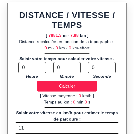
ou import de fichier GPX, calcul instantané de la distance
(ajustée à la topographie), de la vitesse et du temps estimé,
DISTANCE / VITESSE /
profil d’élévation avec options de lissage, export en trace GPX,
TEMPS
route GPX, KML (plat ou relief) et TCX, ainsi que calculs
intégrés de calories dépensées, de VO₂max/VMA et d’IMC.
[
7881.3
m -
7.88
km ]
Distance recalculée en fonction de la topographie :
Public cible :
strong> sportifs de loisir et compétiteurs
0
m -
0
km -
0
km-effort
préparant entraînements et parcours, organisateurs
d’événements partageant leurs itinéraires, et utilisateurs de
Saisir votre temps pour calculer votre vitesse :
GPS souhaitant charger leurs trajets à l’avance.
Sports et activités disponibles :
Footing (jogging), course à
Heure
Minute
Seconde
pied, cyclisme (vélo), VTT, randonnée, roller et équitation.
[ Vitesse moyenne :
0
km/h ]
Temps au km :
0
min
0
s
Saisir votre vitesse en km/h pour estimer le temps
de parcours :