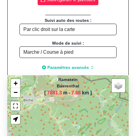
Suivi auto des routes :
Mode de suivi :
Paramètres avancés
Ramstein
+
Baerenthal
−
[
7881.3
m -
7.88
km
]
Chargement de la carte
pour calculer la distance
de votre parcours sportif
(Footing, Jogging, Course à
pied, Vélo, Cyclisme, VTT,