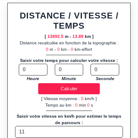
ou import de fichier GPX, calcul instantané de la distance
(ajustée à la topographie), de la vitesse et du temps estimé,
DISTANCE / VITESSE /
profil d’élévation avec options de lissage, export en trace GPX,
TEMPS
route GPX, KML (plat ou relief) et TCX, ainsi que calculs
intégrés de calories dépensées, de VO₂max/VMA et d’IMC.
[
13892.5
m -
13.89
km ]
Distance recalculée en fonction de la topographie :
Public cible :
strong> sportifs de loisir et compétiteurs
0
m -
0
km -
0
km-effort
préparant entraînements et parcours, organisateurs
d’événements partageant leurs itinéraires, et utilisateurs de
Saisir votre temps pour calculer votre vitesse :
GPS souhaitant charger leurs trajets à l’avance.
Sports et activités disponibles :
Footing (jogging), course à
Heure
Minute
Seconde
pied, cyclisme (vélo), VTT, randonnée, roller et équitation.
[ Vitesse moyenne :
0
km/h ]
Temps au km :
0
min
0
s
Saisir votre vitesse en km/h pour estimer le temps
de parcours :