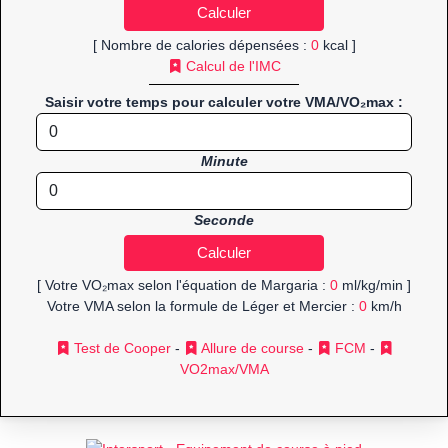
[ Nombre de calories dépensées :
0
kcal ]
Calcul de l'IMC
Saisir votre temps pour calculer votre VMA/VO₂max :
Minute
Seconde
[ Votre VO₂max selon l'équation de Margaria :
0
ml/kg/min ]
Votre VMA selon la formule de Léger et Mercier :
0
km/h
Test de Cooper
-
Allure de course
-
FCM
-
VO2max/VMA