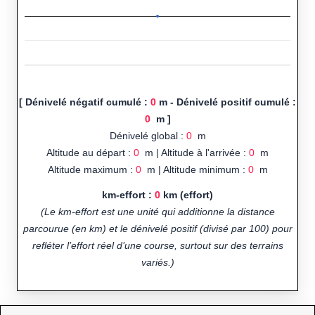
[ Dénivelé négatif cumulé :
0
m - Dénivelé positif cumulé :
0
m ]
Dénivelé global :
0
m
Altitude au départ :
0
m | Altitude à l'arrivée :
0
m
Altitude maximum :
0
m | Altitude minimum :
0
m
km-effort :
0
km (effort)
(Le km-effort est une unité qui additionne la distance
parcourue (en km) et le dénivelé positif (divisé par 100) pour
refléter l’effort réel d’une course, surtout sur des terrains
variés.)