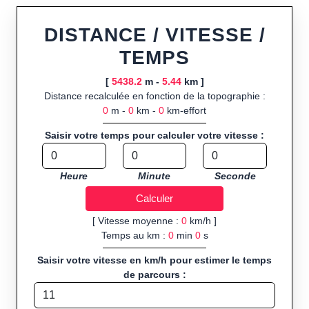
ou import de fichier GPX, calcul instantané de la distance
(ajustée à la topographie), de la vitesse et du temps estimé,
DISTANCE / VITESSE /
profil d’élévation avec options de lissage, export en trace GPX,
TEMPS
route GPX, KML (plat ou relief) et TCX, ainsi que calculs
intégrés de calories dépensées, de VO₂max/VMA et d’IMC.
[
5438.2
m -
5.44
km ]
Distance recalculée en fonction de la topographie :
Public cible :
strong> sportifs de loisir et compétiteurs
0
m -
0
km -
0
km-effort
préparant entraînements et parcours, organisateurs
d’événements partageant leurs itinéraires, et utilisateurs de
Saisir votre temps pour calculer votre vitesse :
GPS souhaitant charger leurs trajets à l’avance.
Sports et activités disponibles :
Footing (jogging), course à
Heure
Minute
Seconde
pied, cyclisme (vélo), VTT, randonnée, roller et équitation.
[ Vitesse moyenne :
0
km/h ]
Temps au km :
0
min
0
s
Saisir votre vitesse en km/h pour estimer le temps
de parcours :