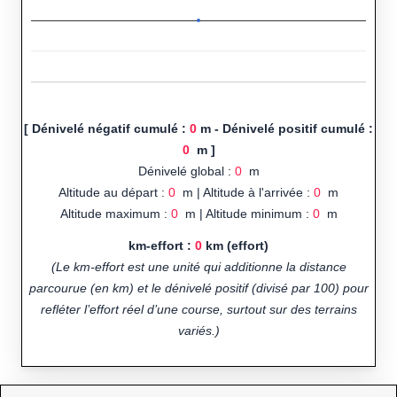
[ Dénivelé négatif cumulé :
0
m - Dénivelé positif cumulé :
0
m ]
Dénivelé global :
0
m
Altitude au départ :
0
m | Altitude à l'arrivée :
0
m
Altitude maximum :
0
m | Altitude minimum :
0
m
km-effort :
0
km (effort)
(Le km-effort est une unité qui additionne la distance
parcourue (en km) et le dénivelé positif (divisé par 100) pour
refléter l’effort réel d’une course, surtout sur des terrains
variés.)