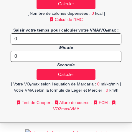
[ Nombre de calories dépensées :
0
kcal ]
Calcul de l'IMC
Saisir votre temps pour calculer votre VMA/VO₂max :
Minute
Seconde
[ Votre VO₂max selon l'équation de Margaria :
0
ml/kg/min ]
Votre VMA selon la formule de Léger et Mercier :
0
km/h
Test de Cooper
-
Allure de course
-
FCM
-
VO2max/VMA