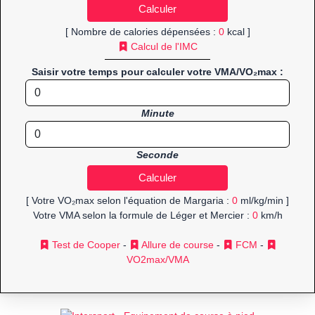
[ Nombre de calories dépensées :
0
kcal ]
Calcul de l'IMC
Saisir votre temps pour calculer votre VMA/VO₂max :
Minute
Seconde
[ Votre VO₂max selon l'équation de Margaria :
0
ml/kg/min ]
Votre VMA selon la formule de Léger et Mercier :
0
km/h
Test de Cooper
-
Allure de course
-
FCM
-
VO2max/VMA