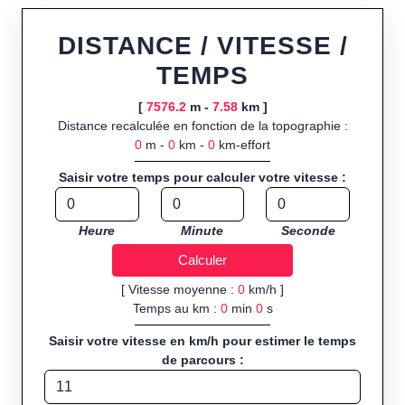
ou import de fichier GPX, calcul instantané de la distance
(ajustée à la topographie), de la vitesse et du temps estimé,
DISTANCE / VITESSE /
profil d’élévation avec options de lissage, export en trace GPX,
TEMPS
route GPX, KML (plat ou relief) et TCX, ainsi que calculs
intégrés de calories dépensées, de VO₂max/VMA et d’IMC.
[
7576.2
m -
7.58
km ]
Distance recalculée en fonction de la topographie :
Public cible :
strong> sportifs de loisir et compétiteurs
0
m -
0
km -
0
km-effort
préparant entraînements et parcours, organisateurs
d’événements partageant leurs itinéraires, et utilisateurs de
Saisir votre temps pour calculer votre vitesse :
GPS souhaitant charger leurs trajets à l’avance.
Sports et activités disponibles :
Footing (jogging), course à
Heure
Minute
Seconde
pied, cyclisme (vélo), VTT, randonnée, roller et équitation.
[ Vitesse moyenne :
0
km/h ]
Temps au km :
0
min
0
s
Saisir votre vitesse en km/h pour estimer le temps
de parcours :