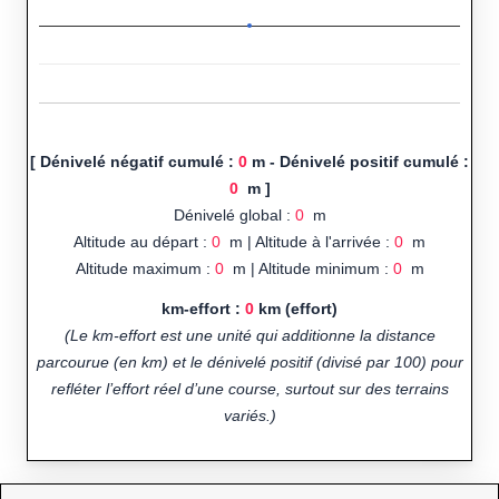
[ Dénivelé négatif cumulé :
0
m - Dénivelé positif cumulé :
0
m ]
Dénivelé global :
0
m
Altitude au départ :
0
m | Altitude à l'arrivée :
0
m
Altitude maximum :
0
m | Altitude minimum :
0
m
km-effort :
0
km (effort)
(Le km-effort est une unité qui additionne la distance
parcourue (en km) et le dénivelé positif (divisé par 100) pour
refléter l’effort réel d’une course, surtout sur des terrains
variés.)