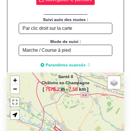
Suivi auto des routes :
Mode de suivi :
Paramètres avancés
Santé II
+
Châlons en Champagne
−
[
7576.2
m -
7.58
km
]
Chargement de la carte
pour calculer la distance
de votre parcours sportif
(Footing, Jogging, Course à
pied, Vélo, Cyclisme, VTT,