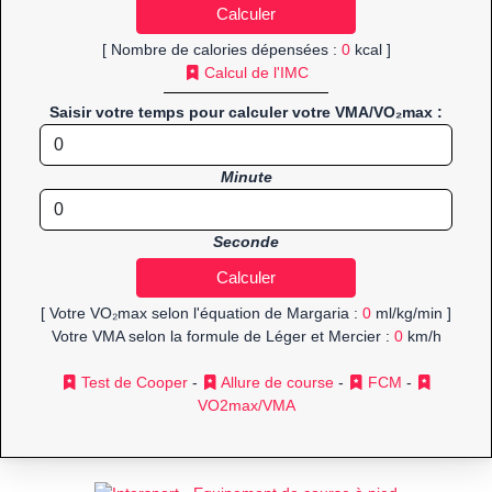
[ Nombre de calories dépensées :
0
kcal ]
Calcul de l'IMC
Saisir votre temps pour calculer votre VMA/VO₂max :
Minute
Seconde
[ Votre VO₂max selon l'équation de Margaria :
0
ml/kg/min ]
Votre VMA selon la formule de Léger et Mercier :
0
km/h
Test de Cooper
-
Allure de course
-
FCM
-
VO2max/VMA