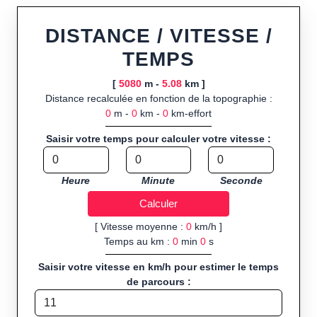
Fonctionnalités principales :
tracé interactif point par point
ou import de fichier GPX, calcul instantané de la distance
DISTANCE / VITESSE /
(ajustée à la topographie), de la vitesse et du temps estimé,
TEMPS
profil d’élévation avec options de lissage, export en trace GPX,
route GPX, KML (plat ou relief) et TCX, ainsi que calculs
[
5080
m -
5.08
km ]
intégrés de calories dépensées, de VO₂max/VMA et d’IMC.
Distance recalculée en fonction de la topographie :
0
m -
0
km -
0
km-effort
Public cible :
strong> sportifs de loisir et compétiteurs
préparant entraînements et parcours, organisateurs
Saisir votre temps pour calculer votre vitesse :
d’événements partageant leurs itinéraires, et utilisateurs de
GPS souhaitant charger leurs trajets à l’avance.
Heure
Minute
Seconde
Sports et activités disponibles :
Footing (jogging), course à
pied, cyclisme (vélo), VTT, randonnée, roller et équitation.
[ Vitesse moyenne :
0
km/h ]
Temps au km :
0
min
0
s
Saisir votre vitesse en km/h pour estimer le temps
de parcours :