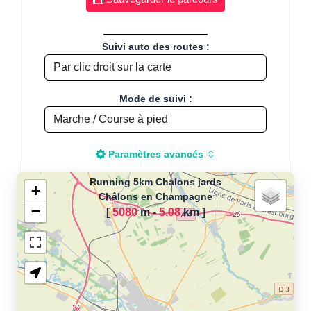
Suivi auto des routes :
Mode de suivi :
Paramètres avancés
Running 5km Chalons jards
+
Châlons en Champagne
−
[
5080
m -
5.08
km
]
Chargement de la carte
pour calculer la distance
de votre parcours sportif
(Footing, Jogging, Course à
pied, Vélo, Cyclisme, VTT,