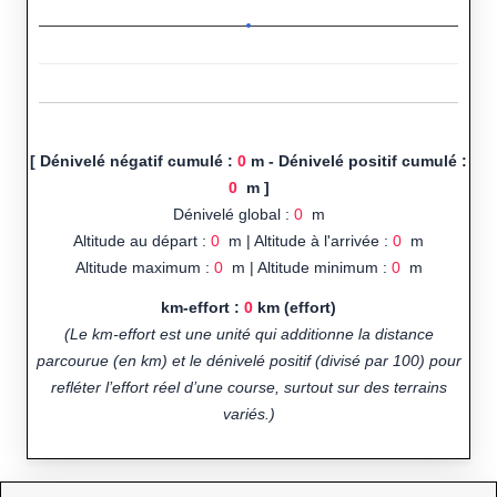
[ Dénivelé négatif cumulé :
0
m - Dénivelé positif cumulé :
0
m ]
Dénivelé global :
0
m
Altitude au départ :
0
m | Altitude à l'arrivée :
0
m
Altitude maximum :
0
m | Altitude minimum :
0
m
km-effort :
0
km (effort)
(Le km-effort est une unité qui additionne la distance
parcourue (en km) et le dénivelé positif (divisé par 100) pour
refléter l’effort réel d’une course, surtout sur des terrains
variés.)