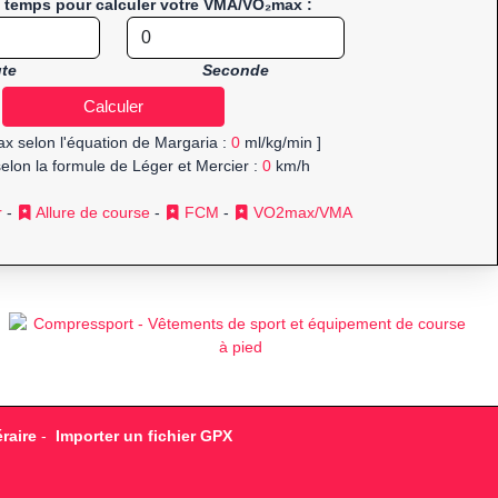
e temps pour calculer votre VMA/VO₂max :
te
Seconde
x selon l'équation de Margaria :
0
ml/kg/min ]
elon la formule de Léger et Mercier :
0
km/h
r
-
Allure de course
-
FCM
-
VO2max/VMA
raire
-
Importer un fichier GPX