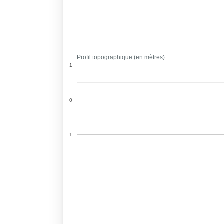
Profil topographique (en mètres)
1
0
-1