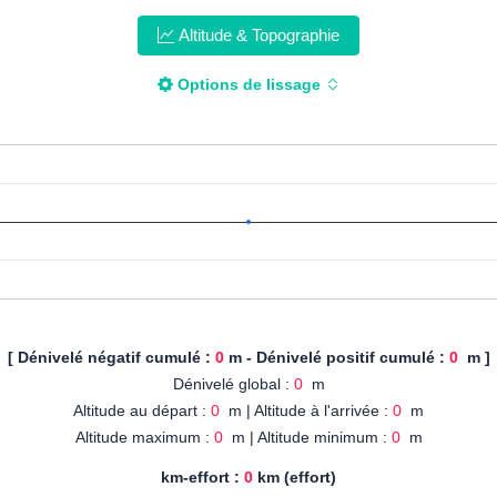
Altitude & Topographie
Options de lissage
[ Dénivelé négatif cumulé :
0
m - Dénivelé positif cumulé :
0
m ]
Dénivelé global :
0
m
Altitude au départ :
0
m | Altitude à l'arrivée :
0
m
Altitude maximum :
0
m | Altitude minimum :
0
m
km-effort :
0
km (effort)