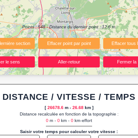
ermettant de planifier et analyser vos parcours sportifs (jogging, course 
votre navigateur.
 ou import de fichier GPX, calcul instantané de la distance (ajustée à la 
Points :
548
- Distance du dernier point :
12.6
m
, route GPX, KML (plat ou relief) et TCX, ainsi que calculs intégrés d
ant entraînements et parcours, organisateurs d’événements partageant le
trajets à l’avance.
ponibles :
Footing (jogging), course à pied, cyclisme (vélo), VTT, randon
DISTANCE / VITESSE / TEMPS
[
26678.6
m -
26.68
km ]
Distance recalculée en fonction de la topographie :
0
m -
0
km -
0
km-effort
Saisir votre temps pour calculer votre vitesse :