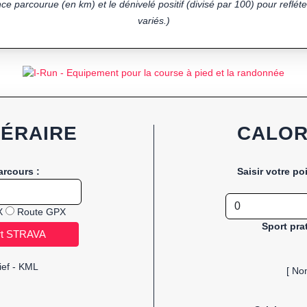
ce parcourue (en km) et le dénivelé positif (divisé par 100) pour refléter
variés.)
NÉRAIRE
CALOR
arcours :
Saisir votre po
X
Route GPX
Sport pra
ief - KML
[ No