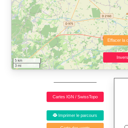
"Calcul d'itinéraires"
est un outil gratuit et sans inscription p
Fonctionnalités principales :
tracé interactif point par point
avec options de lissage, export en trace GPX
Public cible :
strong> sportifs de loisir et compétiteurs prépar
Sports et activités dis
5 km
3 mi
Imprimer le parcours