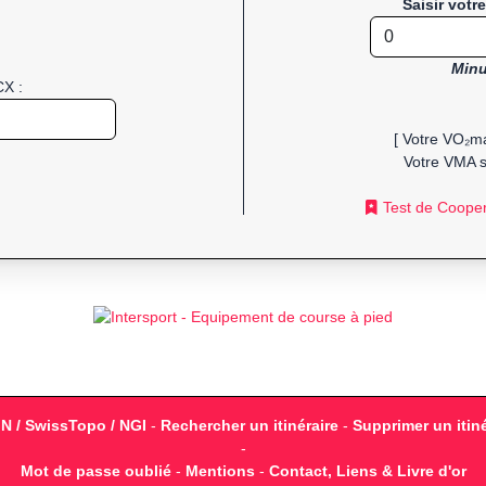
Saisir votr
Minu
CX :
[ Votre VO₂ma
Votre VMA s
Test de Coope
GN / SwissTopo / NGI
-
Rechercher un itinéraire
-
Supprimer un itiné
-
Mot de passe oublié
-
Mentions
-
Contact, Liens & Livre d'or