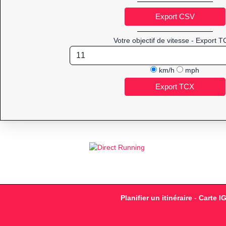
Votre objectif de vitesse - Export T
km/h
mph
Planifier un itinéraire
-
Carte I