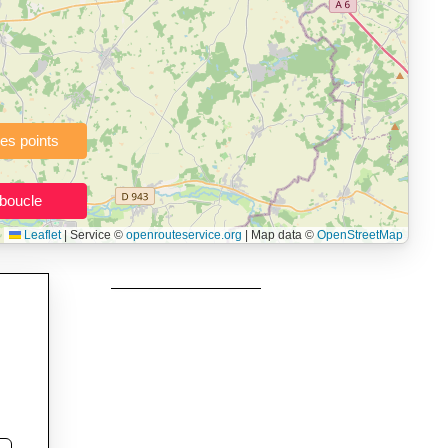
à pied, vélo, VTT, randonnée, roller, équitation) directement dans
topographie), de la vitesse et du temps estimé, profil d’élévation
e calories dépensées, de VO₂max/VMA et d’IMC.
urs itinéraires, et utilisateurs de GPS souhaitant charger leurs
née, roller et équitation.
Leaflet
|
Service ©
openrouteservice.org
| Map data ©
OpenStreetMap