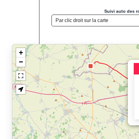
Suivi auto des r
+
−
Chargement de la carte pou
Jogging, Course à
Affichage du parcours : 