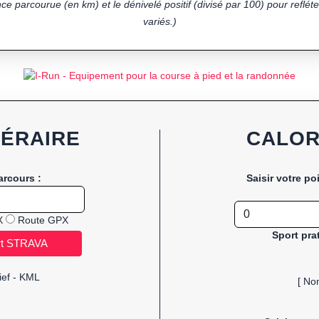
ce parcourue (en km) et le dénivelé positif (divisé par 100) pour refléter
variés.)
NÉRAIRE
CALOR
arcours :
Saisir votre po
X
Route GPX
Sport pra
ief - KML
[ No