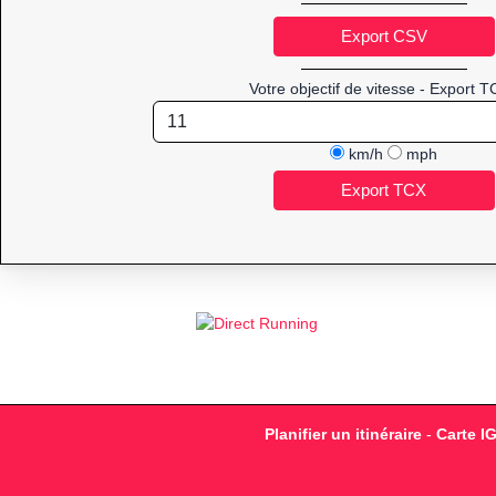
Votre objectif de vitesse - Export T
km/h
mph
Planifier un itinéraire
-
Carte I