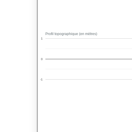
Profil topographique (en mètres)
1
0
-1