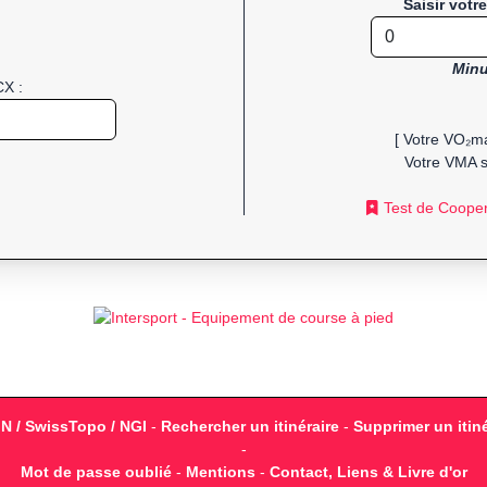
Saisir votr
Minu
CX :
[ Votre VO₂ma
Votre VMA s
Test de Coope
GN / SwissTopo / NGI
-
Rechercher un itinéraire
-
Supprimer un itiné
-
Mot de passe oublié
-
Mentions
-
Contact, Liens & Livre d'or