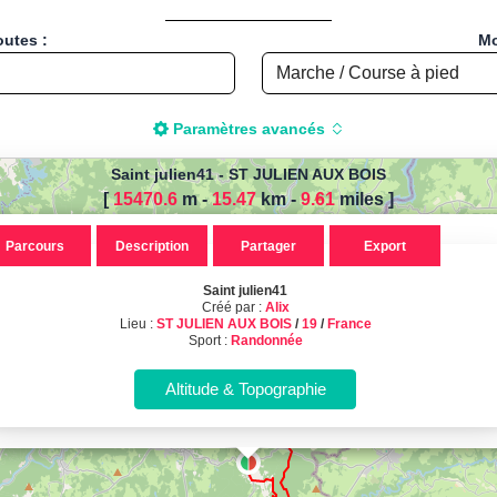
outes :
Mo
Paramètres avancés
Saint julien41
-
ST JULIEN AUX BOIS
[
15470.6
m -
15.47
km
-
9.61
miles
]
r calculer la distance de votre
Parcours
Description
Partager
Export
 pied, Vélo, Cyclisme, VTT, Roll
Saint julien41
nt julien41, créé par Alix, localis
Créé par :
Alix
Lieu :
ST JULIEN AUX BOIS
/
19
/
France
Sport :
Randonnée
France
Sport : Randonnée - Distance : 15.49 Km
Calcul d'itinéraires
Calculez la distance et le dénivelé de vos parcours sportifs !