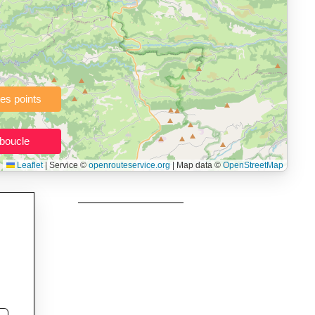
à pied, vélo, VTT, randonnée, roller, équitation) directement dans
topographie), de la vitesse et du temps estimé, profil d’élévation
e calories dépensées, de VO₂max/VMA et d’IMC.
urs itinéraires, et utilisateurs de GPS souhaitant charger leurs
née, roller et équitation.
Leaflet
|
Service ©
openrouteservice.org
| Map data ©
OpenStreetMap