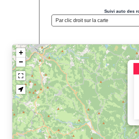
Suivi auto des r
+
−
Chargement de la carte pou
Jogging, Course à
Affichage du parcours : Sai