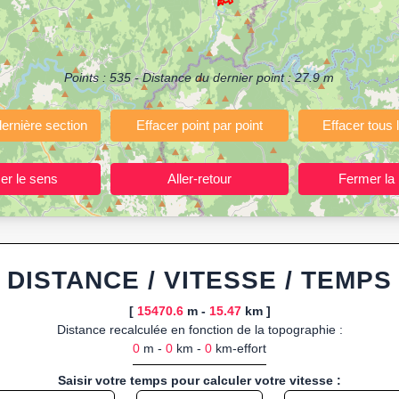
(Course à pied, Vélo, Randonnée, Roller...)
ermettant de planifier et analyser vos parcours sportifs (jogging, course 
votre navigateur.
Points :
535
- Distance du dernier point :
27.9
m
 ou import de fichier GPX, calcul instantané de la distance (ajustée à la 
, route GPX, KML (plat ou relief) et TCX, ainsi que calculs intégrés d
ant entraînements et parcours, organisateurs d’événements partageant le
trajets à l’avance.
ponibles :
Footing (jogging), course à pied, cyclisme (vélo), VTT, randon
DISTANCE / VITESSE / TEMPS
[
15470.6
m -
15.47
km ]
Distance recalculée en fonction de la topographie :
0
m -
0
km -
0
km-effort
Saisir votre temps pour calculer votre vitesse :