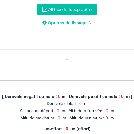
Altitude & Topographie
Options de lissage
[ Dénivelé négatif cumulé :
0
m - Dénivelé positif cumulé :
0
m ]
Dénivelé global :
0
m
Altitude au départ :
0
m | Altitude à l'arrivée :
0
m
Altitude maximum :
0
m | Altitude minimum :
0
m
km-effort :
0
km (effort)