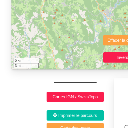
"Calcul d'itinéraires"
est un outil gratuit et sans inscription p
Fonctionnalités principales :
tracé interactif point par point
avec options de lissage, export en trace GPX
Public cible :
strong> sportifs de loisir et compétiteurs prépar
5 km
Sports et activités dis
3 mi
Imprimer le parcours