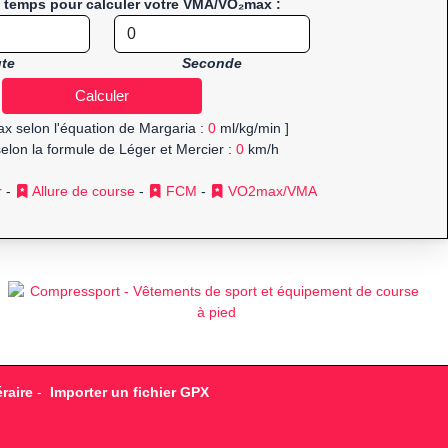
e temps pour calculer votre VMA/VO₂max :
te
Seconde
x selon l'équation de Margaria :
0
ml/kg/min ]
elon la formule de Léger et Mercier :
0
km/h
r
-
Allure de course
-
FCM
-
VO2max/VMA
raire
-
Importer un fichier GPX