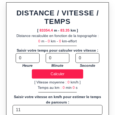
ou import de fichier GPX, calcul instantané de la distance
(ajustée à la topographie), de la vitesse et du temps estimé,
DISTANCE / VITESSE /
profil d’élévation avec options de lissage, export en trace GPX,
TEMPS
route GPX, KML (plat ou relief) et TCX, ainsi que calculs
intégrés de calories dépensées, de VO₂max/VMA et d’IMC.
[
83354.4
m -
83.35
km ]
Distance recalculée en fonction de la topographie :
Public cible :
strong> sportifs de loisir et compétiteurs
0
m -
0
km -
0
km-effort
préparant entraînements et parcours, organisateurs
d’événements partageant leurs itinéraires, et utilisateurs de
Saisir votre temps pour calculer votre vitesse :
GPS souhaitant charger leurs trajets à l’avance.
Sports et activités disponibles :
Footing (jogging), course à
Heure
Minute
Seconde
pied, cyclisme (vélo), VTT, randonnée, roller et équitation.
[ Vitesse moyenne :
0
km/h ]
Temps au km :
0
min
0
s
Saisir votre vitesse en km/h pour estimer le temps
de parcours :