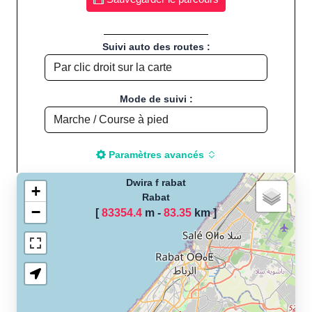
Suivi auto des routes :
Mode de suivi :
Paramètres avancés
Dwira f rabat
+
Rabat
−
[
83354.4
m -
83.35
km
]
Chargement de la carte
pour calculer la distance
de votre parcours sportif
(Footing, Jogging, Course à
pied, Vélo, Cyclisme, VTT,