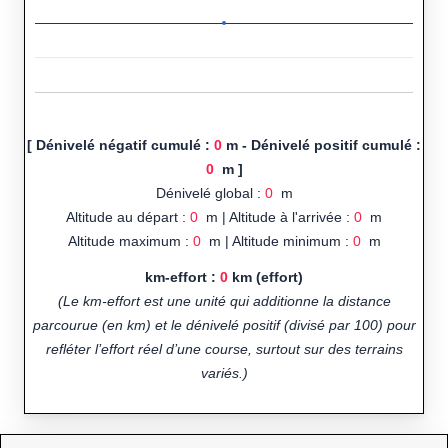
[ Dénivelé négatif cumulé :
0
m - Dénivelé positif cumulé :
0
m ]
Dénivelé global :
0
m
Altitude au départ :
0
m | Altitude à l'arrivée :
0
m
Altitude maximum :
0
m | Altitude minimum :
0
m
km-effort :
0
km (effort)
(Le km-effort est une unité qui additionne la distance
parcourue (en km) et le dénivelé positif (divisé par 100) pour
refléter l’effort réel d’une course, surtout sur des terrains
variés.)