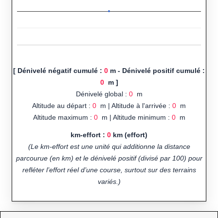
[ Dénivelé négatif cumulé :
0
m - Dénivelé positif cumulé :
0
m ]
Dénivelé global :
0
m
Altitude au départ :
0
m | Altitude à l'arrivée :
0
m
Altitude maximum :
0
m | Altitude minimum :
0
m
km-effort :
0
km (effort)
(Le km-effort est une unité qui additionne la distance
parcourue (en km) et le dénivelé positif (divisé par 100) pour
refléter l’effort réel d’une course, surtout sur des terrains
variés.)