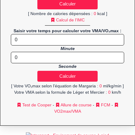
[ Nombre de calories dépensées :
0
kcal ]
Calcul de l'IMC
Saisir votre temps pour calculer votre VMA/VO₂max :
Minute
Seconde
[ Votre VO₂max selon l'équation de Margaria :
0
ml/kg/min ]
Votre VMA selon la formule de Léger et Mercier :
0
km/h
Test de Cooper
-
Allure de course
-
FCM
-
VO2max/VMA