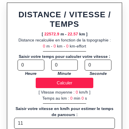
Fonctionnalités principales :
tracé interactif point par point
ou import de fichier GPX, calcul instantané de la distance
DISTANCE / VITESSE /
(ajustée à la topographie), de la vitesse et du temps estimé,
TEMPS
profil d’élévation avec options de lissage, export en trace GPX,
route GPX, KML (plat ou relief) et TCX, ainsi que calculs
[
22572.9
m -
22.57
km ]
intégrés de calories dépensées, de VO₂max/VMA et d’IMC.
Distance recalculée en fonction de la topographie :
0
m -
0
km -
0
km-effort
Public cible :
strong> sportifs de loisir et compétiteurs
préparant entraînements et parcours, organisateurs
Saisir votre temps pour calculer votre vitesse :
d’événements partageant leurs itinéraires, et utilisateurs de
GPS souhaitant charger leurs trajets à l’avance.
Heure
Minute
Seconde
Sports et activités disponibles :
Footing (jogging), course à
pied, cyclisme (vélo), VTT, randonnée, roller et équitation.
[ Vitesse moyenne :
0
km/h ]
Temps au km :
0
min
0
s
Saisir votre vitesse en km/h pour estimer le temps
de parcours :