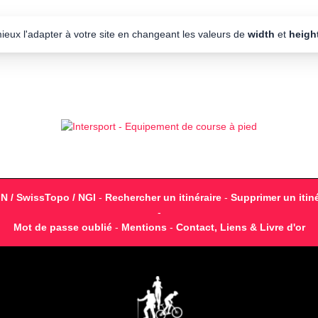
mieux l'adapter à votre site en changeant les valeurs de
width
et
heigh
GN / SwissTopo / NGI
-
Rechercher un itinéraire
-
Supprimer un itiné
-
Mot de passe oublié
-
Mentions
-
Contact, Liens & Livre d'or