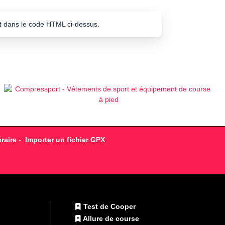
t
dans le code HTML ci-dessus.
raire
-
Importer un fichier GPX
Test de Cooper
Allure de course