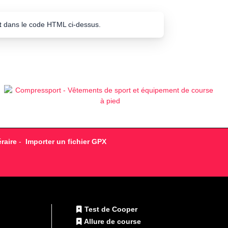
t
dans le code HTML ci-dessus.
raire
-
Importer un fichier GPX
Test de Cooper
Allure de course