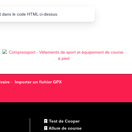
t
dans le code HTML ci-dessus.
raire
-
Importer un fichier GPX
Test de Cooper
Allure de course