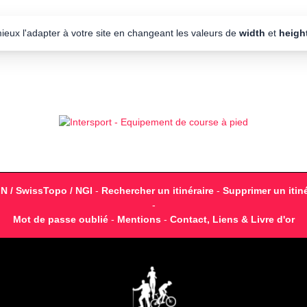
mieux l'adapter à votre site en changeant les valeurs de
width
et
heigh
GN / SwissTopo / NGI
-
Rechercher un itinéraire
-
Supprimer un itiné
-
Mot de passe oublié
-
Mentions
-
Contact, Liens & Livre d'or