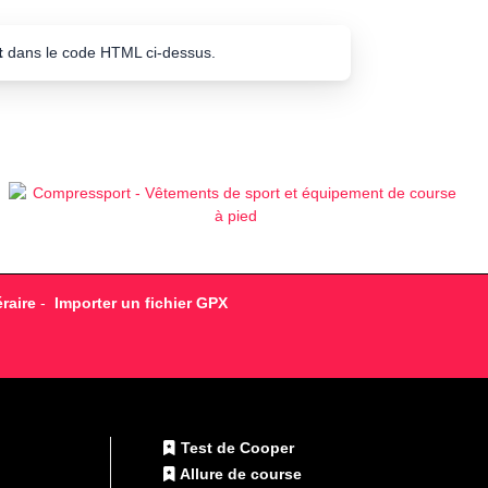
t
dans le code HTML ci-dessus.
raire
-
Importer un fichier GPX
Test de Cooper
Allure de course