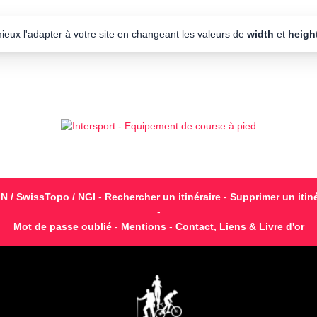
mieux l'adapter à votre site en changeant les valeurs de
width
et
heigh
GN / SwissTopo / NGI
-
Rechercher un itinéraire
-
Supprimer un itiné
-
Mot de passe oublié
-
Mentions
-
Contact, Liens & Livre d'or