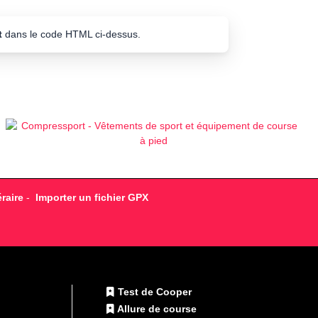
t
dans le code HTML ci-dessus.
raire
-
Importer un fichier GPX
Test de Cooper
Allure de course