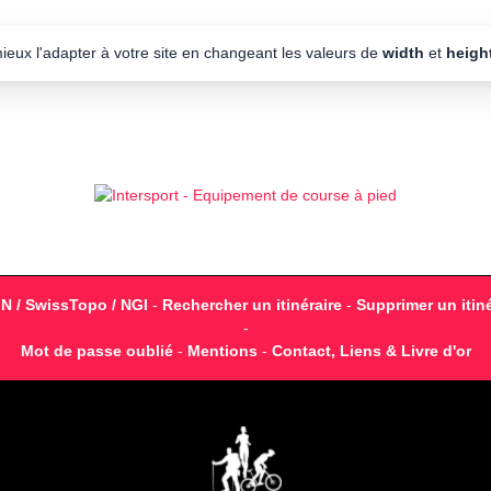
mieux l'adapter à votre site en changeant les valeurs de
width
et
heigh
GN / SwissTopo / NGI
-
Rechercher un itinéraire
-
Supprimer un itiné
-
Mot de passe oublié
-
Mentions
-
Contact, Liens & Livre d'or