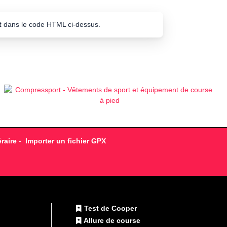
t
dans le code HTML ci-dessus.
raire
-
Importer un fichier GPX
Test de Cooper
Allure de course