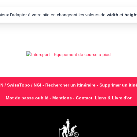
mieux l'adapter à votre site en changeant les valeurs de
width
et
heigh
GN / SwissTopo / NGI
-
Rechercher un itinéraire
-
Supprimer un itiné
-
Mot de passe oublié
-
Mentions
-
Contact, Liens & Livre d'or