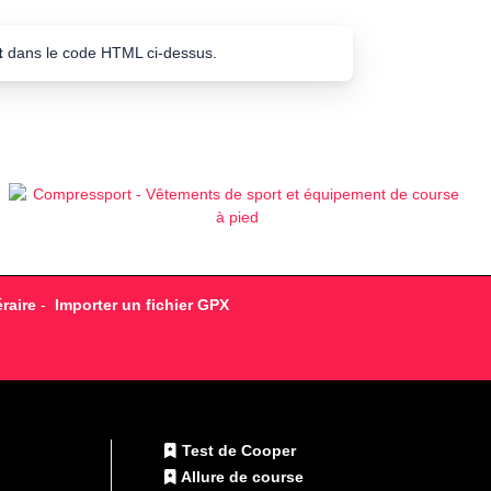
t
dans le code HTML ci-dessus.
raire
-
Importer un fichier GPX
Test de Cooper
Allure de course