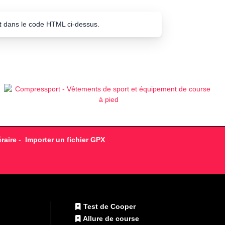
t
dans le code HTML ci-dessus.
raire
-
Importer un fichier GPX
Test de Cooper
Allure de course