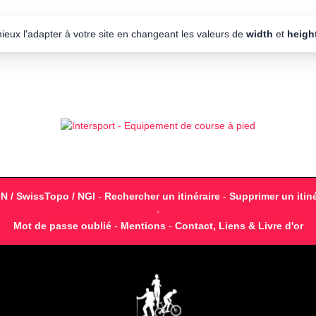
mieux l'adapter à votre site en changeant les valeurs de
width
et
heigh
GN / SwissTopo / NGI
-
Rechercher un itinéraire
-
Supprimer un itiné
-
Mot de passe oublié
-
Mentions
-
Contact, Liens & Livre d'or