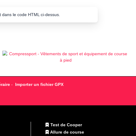
t
dans le code HTML ci-dessus.
raire
-
Importer un fichier GPX
Test de Cooper
Allure de course