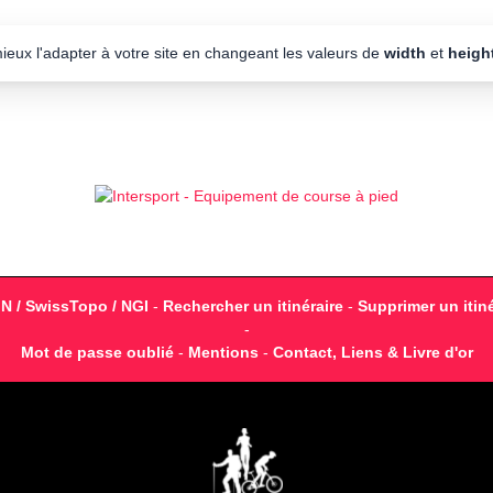
mieux l'adapter à votre site en changeant les valeurs de
width
et
heigh
GN / SwissTopo / NGI
-
Rechercher un itinéraire
-
Supprimer un itiné
-
Mot de passe oublié
-
Mentions
-
Contact, Liens & Livre d'or