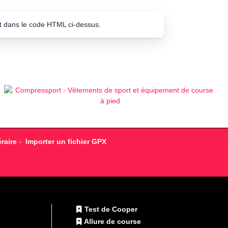
t
dans le code HTML ci-dessus.
raire
-
Importer un fichier GPX
Test de Cooper
Allure de course