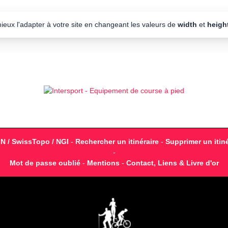
mieux l'adapter à votre site en changeant les valeurs de
width
et
heigh
GN / SwissTopo / NGI
-
Rechercher un itinéraire
-
Supprimer un itiné
-
Mot de passe oublié
-
Mentions
-
Contact, Liens & Livre d'or