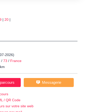
9
|
20
|
-07-2026)
s
/
73
/
France
km
 parcours
Messagerie
cours
ML / QR Code
urs sur votre site web