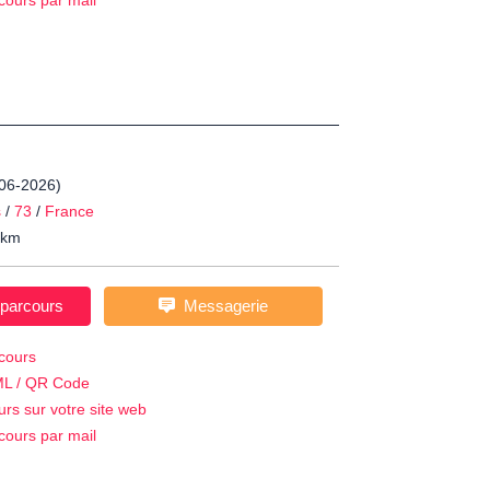
cours par mail
-06-2026)
s
/
73
/
France
km
 parcours
Messagerie
cours
ML / QR Code
urs sur votre site web
cours par mail