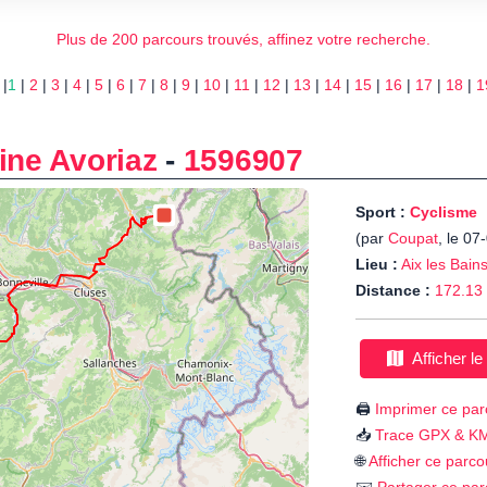
Plus de 200 parcours trouvés, affinez votre recherche.
 |
1
|
2
|
3
|
4
|
5
|
6
|
7
|
8
|
9
|
10
|
11
|
12
|
13
|
14
|
15
|
16
|
17
|
18
|
1
ine Avoriaz
-
1596907
Sport :
Cyclisme
(par
Coupat
, le 07
Lieu :
Aix les Bain
Distance :
172.13
Afficher le
🖨️
Imprimer ce par
📥
Trace GPX & K
🌐
Afficher ce parco