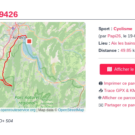
9426
Sport :
Cyclisme
(par
Papi26
, le 19
Lieu :
Aix les bains
Distance :
49.85
k
Afficher le
🖨️
Imprimer ce par
📥
Trace GPX & K
🌐
Afficher ce parco
✉️
Partager ce par
D+ 504