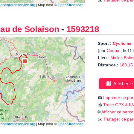
✉️
Partager ce par
eau de Solaison
-
1593218
Sport :
Cyclisme
(par
Coupat
, le 11
Lieu :
Aix les Bain
Distance :
189.15
Afficher le
🖨️
Imprimer ce par
📥
Trace GPX & K
🌐
Afficher ce parco
✉️
Partager ce par