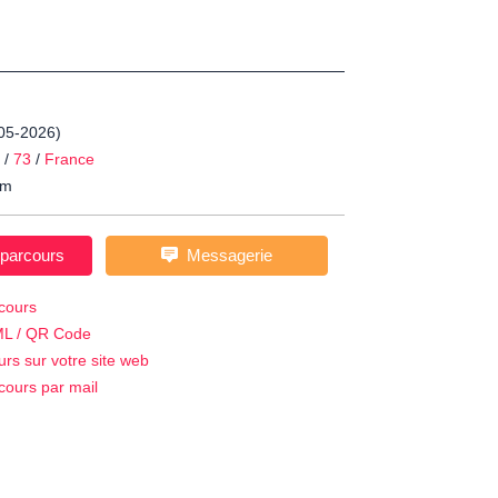
-05-2026)
/
73
/
France
m
 parcours
Messagerie
cours
ML / QR Code
urs sur votre site web
cours par mail