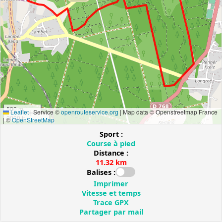
500 m
Leaflet
|
Service ©
openrouteservice.org
| Map data © Openstreetmap France
2000 ft
| ©
OpenStreetMap
Sport :
Course à pied
Distance :
11.32 km
Balises :
Imprimer
Vitesse et temps
Trace GPX
Partager par mail