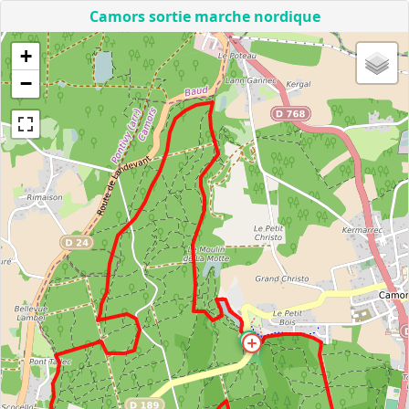
Camors sortie marche nordique
+
−