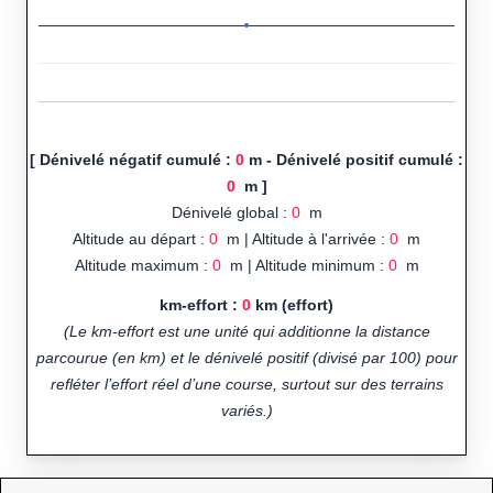
[ Dénivelé négatif cumulé :
0
m - Dénivelé positif cumulé :
0
m ]
Dénivelé global :
0
m
Altitude au départ :
0
m | Altitude à l'arrivée :
0
m
Altitude maximum :
0
m | Altitude minimum :
0
m
km-effort :
0
km (effort)
(Le km-effort est une unité qui additionne la distance
parcourue (en km) et le dénivelé positif (divisé par 100) pour
refléter l’effort réel d’une course, surtout sur des terrains
variés.)