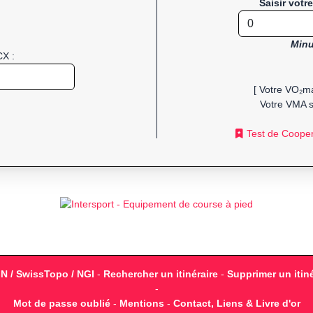
Saisir votr
Minu
CX :
[ Votre VO₂ma
Votre VMA s
Test de Coope
GN / SwissTopo / NGI
-
Rechercher un itinéraire
-
Supprimer un itiné
-
Mot de passe oublié
-
Mentions
-
Contact, Liens & Livre d'or