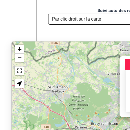
Suivi auto des r
+
−
Chargement de la carte pou
Jogging, Course à
Affichage du parcours : Les
loca