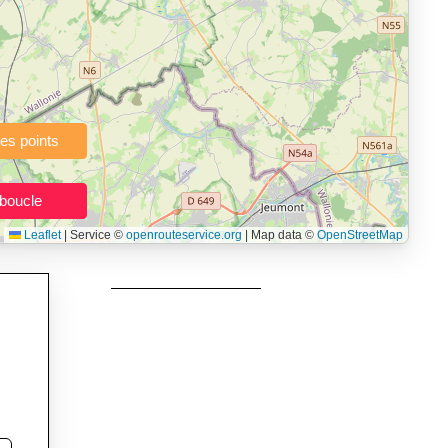
à pied, vélo, VTT, randonnée, roller, équitation) directement dans
topographie), de la vitesse et du temps estimé, profil d’élévation
e calories dépensées, de VO₂max/VMA et d’IMC.
urs itinéraires, et utilisateurs de GPS souhaitant charger leurs
née, roller et équitation.
Leaflet
|
Service ©
openrouteservice.org
| Map data ©
OpenStreetMap