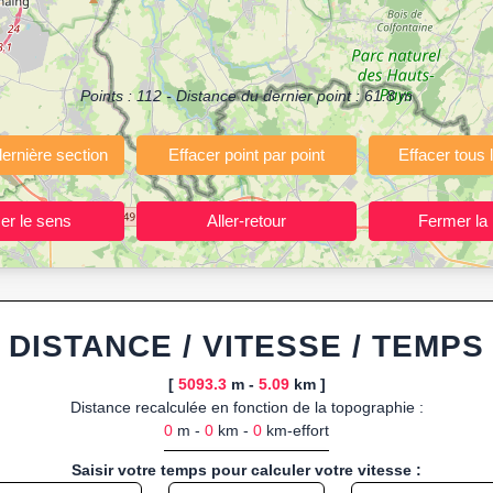
(Course à pied, Vélo, Randonnée, Roller...)
ermettant de planifier et analyser vos parcours sportifs (jogging, course 
votre navigateur.
Points :
112
- Distance du dernier point :
61.8
m
 ou import de fichier GPX, calcul instantané de la distance (ajustée à la 
, route GPX, KML (plat ou relief) et TCX, ainsi que calculs intégrés d
ant entraînements et parcours, organisateurs d’événements partageant le
trajets à l’avance.
ponibles :
Footing (jogging), course à pied, cyclisme (vélo), VTT, randon
DISTANCE / VITESSE / TEMPS
[
5093.3
m -
5.09
km ]
Distance recalculée en fonction de la topographie :
0
m -
0
km -
0
km-effort
Saisir votre temps pour calculer votre vitesse :