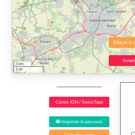
"Calcul d'itinéraires"
est un outil gratuit et sans inscription p
Fonctionnalités principales :
tracé interactif point par point
avec options de lissage, export en trace GPX
Public cible :
strong> sportifs de loisir et compétiteurs prépar
3 km
Sports et activités dis
3 mi
Imprimer le parcours