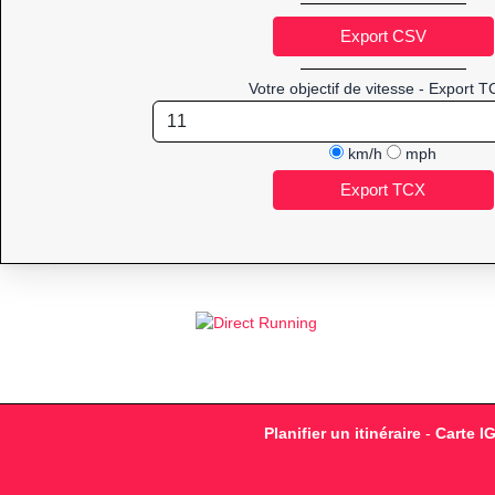
Votre objectif de vitesse - Export T
km/h
mph
Planifier un itinéraire
-
Carte I