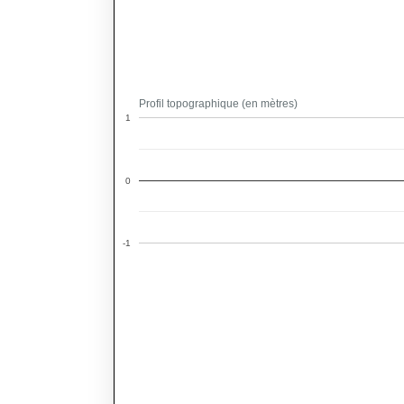
Profil topographique (en mètres)
1
0
-1