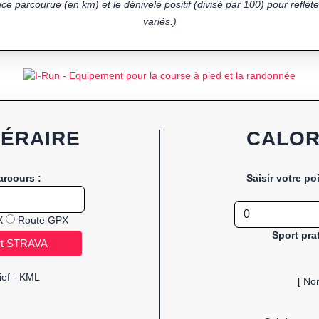
ce parcourue (en km) et le dénivelé positif (divisé par 100) pour refléter
variés.)
NÉRAIRE
CALOR
arcours :
Saisir votre po
X
Route GPX
Sport pra
ief - KML
[ No