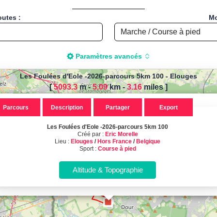
outes :
Mo
Paramètres avancés
Les Foulées d'Eole -2026-parcours 5km 100
-
Elouges
[
5093.3
m -
5.09
km
-
3.16
miles
]
r calculer la distance de votre
Parcours
Description
Partager
Export
 pied, Vélo, Cyclisme, VTT, Roll
Les Foulées d'Eole -2026-parcours 5km 100
 Foulées d'Eole -2026-parcours 5km
Créé par :
Eric Morelle
Lieu :
Elouges
/
Hors France
/
Belgique
Sport :
Course à pied
lisé à Elouges, Hors France - Bel
Sport : Course à pied - Distance : 5.09 Km
Calcul d'itinéraires
Calculez la distance et le dénivelé de vos parcours sportifs !