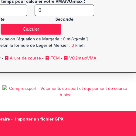
e temps pour calculer votre VMA/VO₂max :
te
Seconde
x selon l'équation de Margaria :
0
ml/kg/min ]
elon la formule de Léger et Mercier :
0
km/h
r
-
Allure de course
-
FCM
-
VO2max/VMA
raire
-
Importer un fichier GPX