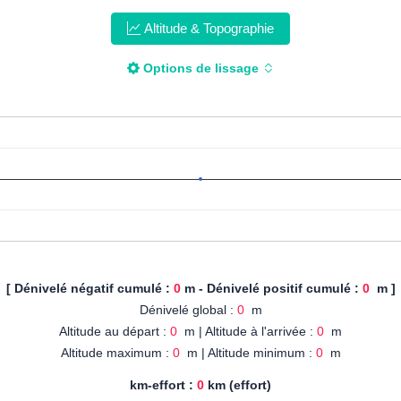
Altitude & Topographie
Options de lissage
[ Dénivelé négatif cumulé :
0
m - Dénivelé positif cumulé :
0
m ]
Dénivelé global :
0
m
Altitude au départ :
0
m | Altitude à l'arrivée :
0
m
Altitude maximum :
0
m | Altitude minimum :
0
m
km-effort :
0
km (effort)