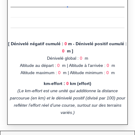
[ Dénivelé négatif cumulé :
0
m - Dénivelé positif cumulé :
0
m ]
Dénivelé global :
0
m
Altitude au départ :
0
m | Altitude à l'arrivée :
0
m
Altitude maximum :
0
m | Altitude minimum :
0
m
km-effort :
0
km (effort)
(Le km-effort est une unité qui additionne la distance
parcourue (en km) et le dénivelé positif (divisé par 100) pour
refléter l’effort réel d’une course, surtout sur des terrains
variés.)