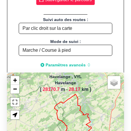
Suivi auto des routes :
Mode de suivi :
Paramètres avancés
Havelange , VYL
+
Havelange
−
[
28170.7
m -
28.17
km
]
Chargement de la carte
pour calculer la distance
de votre parcours sportif
(Footing, Jogging, Course à
pied, Vélo, Cyclisme, VTT,