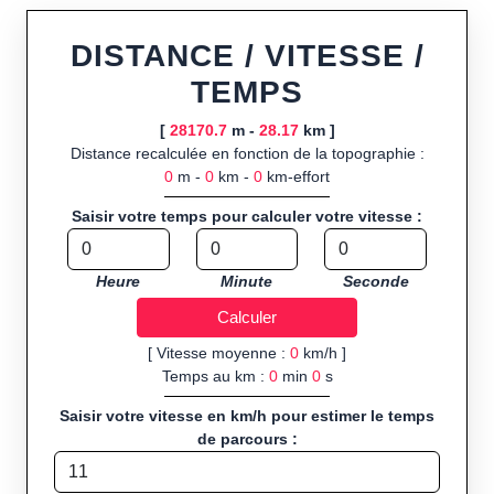
ou import de fichier GPX, calcul instantané de la distance
(ajustée à la topographie), de la vitesse et du temps estimé,
DISTANCE / VITESSE /
profil d’élévation avec options de lissage, export en trace GPX,
TEMPS
route GPX, KML (plat ou relief) et TCX, ainsi que calculs
intégrés de calories dépensées, de VO₂max/VMA et d’IMC.
[
28170.7
m -
28.17
km ]
Distance recalculée en fonction de la topographie :
Public cible :
strong> sportifs de loisir et compétiteurs
0
m -
0
km -
0
km-effort
préparant entraînements et parcours, organisateurs
d’événements partageant leurs itinéraires, et utilisateurs de
Saisir votre temps pour calculer votre vitesse :
GPS souhaitant charger leurs trajets à l’avance.
Sports et activités disponibles :
Footing (jogging), course à
Heure
Minute
Seconde
pied, cyclisme (vélo), VTT, randonnée, roller et équitation.
[ Vitesse moyenne :
0
km/h ]
Temps au km :
0
min
0
s
Saisir votre vitesse en km/h pour estimer le temps
de parcours :