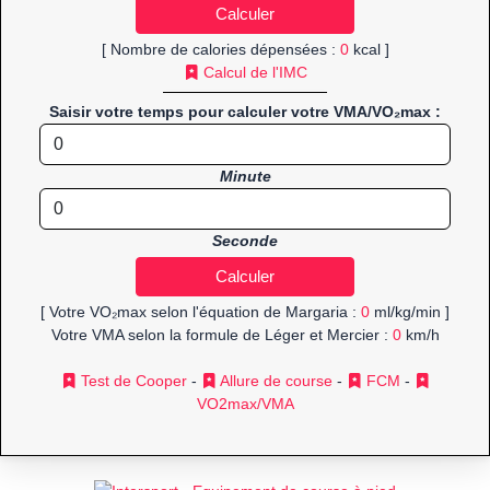
[ Nombre de calories dépensées :
0
kcal ]
Calcul de l'IMC
Saisir votre temps pour calculer votre VMA/VO₂max :
Minute
Seconde
[ Votre VO₂max selon l'équation de Margaria :
0
ml/kg/min ]
Votre VMA selon la formule de Léger et Mercier :
0
km/h
Test de Cooper
-
Allure de course
-
FCM
-
VO2max/VMA