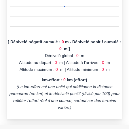
[ Dénivelé négatif cumulé :
0
m - Dénivelé positif cumulé :
0
m ]
Dénivelé global :
0
m
Altitude au départ :
0
m | Altitude à l'arrivée :
0
m
Altitude maximum :
0
m | Altitude minimum :
0
m
km-effort :
0
km (effort)
(Le km-effort est une unité qui additionne la distance
parcourue (en km) et le dénivelé positif (divisé par 100) pour
refléter l’effort réel d’une course, surtout sur des terrains
variés.)