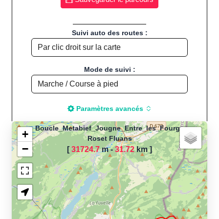
Suivi auto des routes :
Mode de suivi :
Paramètres avancés
Boucle_Metabief_Jougne_Entre_les_Fourgs
+
Roset Fluans
−
[
31724.7
m -
31.72
km
]
Chargement de la carte
pour calculer la distance
de votre parcours sportif
(Footing, Jogging, Course à
pied, Vélo, Cyclisme, VTT,