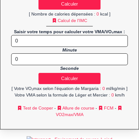
[ Nombre de calories dépensées :
0
kcal ]
Calcul de l'IMC
Saisir votre temps pour calculer votre VMA/VO₂max :
Minute
Seconde
[ Votre VO₂max selon l'équation de Margaria :
0
ml/kg/min ]
Votre VMA selon la formule de Léger et Mercier :
0
km/h
Test de Cooper
-
Allure de course
-
FCM
-
VO2max/VMA