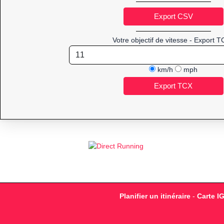
Votre objectif de vitesse - Export T
km/h
mph
Planifier un itinéraire
-
Carte I