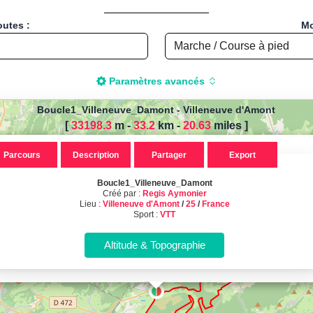
outes :
Mo
Paramètres avancés
Boucle1_Villeneuve_Damont
-
Villeneuve d'Amont
[
33198.3
m -
33.2
km
-
20.63
miles
]
r calculer la distance de votre
Parcours
Description
Partager
Export
 pied, Vélo, Cyclisme, VTT, Roll
Boucle1_Villeneuve_Damont
ucle1_Villeneuve_Damont, créé par
Créé par :
Regis Aymonier
Lieu :
Villeneuve d'Amont
/
25
/
France
Sport :
VTT
Villeneuve d'Amont, 25 - France
Sport : VTT - Distance : 33.20 Km
Calcul d'itinéraires
Calculez la distance et le dénivelé de vos parcours sportifs !