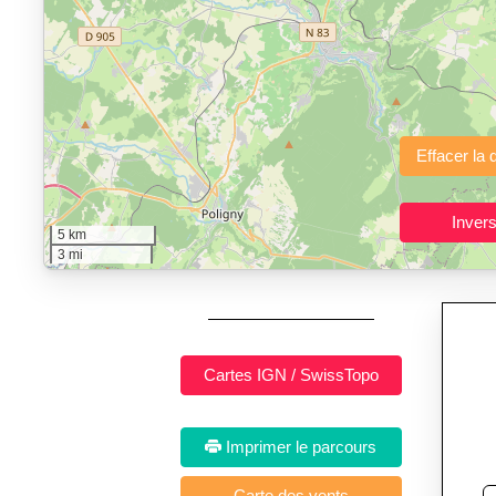
"Calcul d'itinéraires"
est un outil gratuit et sans inscription p
Fonctionnalités principales :
tracé interactif point par point
avec options de lissage, export en trace GPX
Public cible :
strong> sportifs de loisir et compétiteurs prépar
5 km
Sports et activités dis
3 mi
Imprimer le parcours