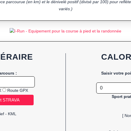
ce parcourue (en km) et le dénivelé positif (divisé par 100) pour refléter
variés.)
NÉRAIRE
CALOR
arcours :
Saisir votre po
X
Route GPX
Sport pra
ief - KML
[ No