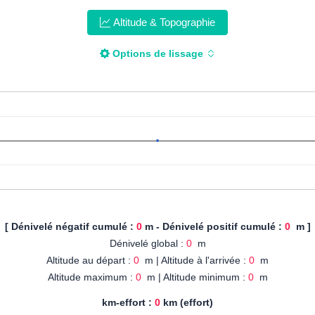
Altitude & Topographie
Options de lissage
[ Dénivelé négatif cumulé :
0
m - Dénivelé positif cumulé :
0
m ]
Dénivelé global :
0
m
Altitude au départ :
0
m | Altitude à l'arrivée :
0
m
Altitude maximum :
0
m | Altitude minimum :
0
m
km-effort :
0
km (effort)