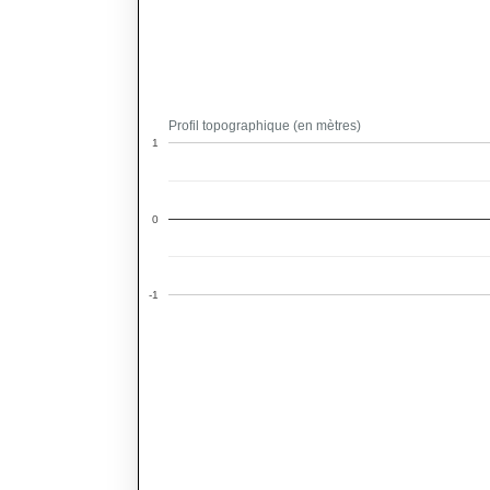
Profil topographique (en mètres)
1
0
-1