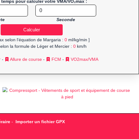
e temps pour calculer votre VMA/VO₂max :
te
Seconde
x selon l'équation de Margaria :
0
ml/kg/min ]
elon la formule de Léger et Mercier :
0
km/h
r
-
Allure de course
-
FCM
-
VO2max/VMA
raire
-
Importer un fichier GPX