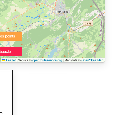
à pied, vélo, VTT, randonnée, roller, équitation) directement dans
topographie), de la vitesse et du temps estimé, profil d’élévation
e calories dépensées, de VO₂max/VMA et d’IMC.
urs itinéraires, et utilisateurs de GPS souhaitant charger leurs
née, roller et équitation.
Leaflet
|
Service ©
openrouteservice.org
| Map data ©
OpenStreetMap