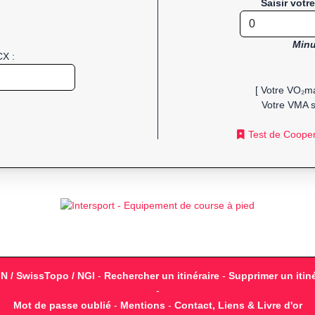
Saisir votr
Minu
CX :
[ Votre VO₂ma
Votre VMA s
Test de Coope
GN / SwissTopo / NGI
-
Rechercher un itinéraire
-
Supprimer un itiné
-
Mot de passe oublié
-
Mentions
-
Contact, Liens & Livre d'or