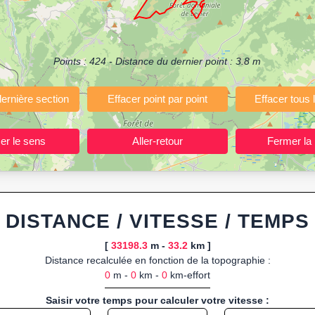
(Course à pied, Vélo, Randonnée, Roller...)
ermettant de planifier et analyser vos parcours sportifs (jogging, course 
votre navigateur.
Points :
424
- Distance du dernier point :
3.8
m
 ou import de fichier GPX, calcul instantané de la distance (ajustée à la 
, route GPX, KML (plat ou relief) et TCX, ainsi que calculs intégrés d
ant entraînements et parcours, organisateurs d’événements partageant le
trajets à l’avance.
ponibles :
Footing (jogging), course à pied, cyclisme (vélo), VTT, randon
DISTANCE / VITESSE / TEMPS
[
33198.3
m -
33.2
km ]
Distance recalculée en fonction de la topographie :
0
m -
0
km -
0
km-effort
Saisir votre temps pour calculer votre vitesse :