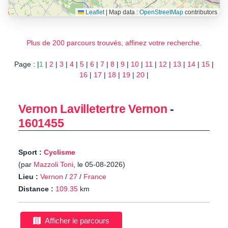
Leaflet
|
Map data :
OpenStreetMap
contributors
Plus de 200 parcours trouvés, affinez votre recherche.
Page : |
1
|
2
|
3
|
4
|
5
|
6
|
7
|
8
|
9
|
10
|
11
|
12
|
13
|
14
|
15
|
16
|
17
|
18
|
19
|
20
|
Vernon Lavilletertre Vernon
-
1601455
Sport :
Cyclisme
(par
Mazzoli Toni
, le 05-08-2026)
Lieu :
Vernon
/
27
/
France
Distance :
109.35
km
Afficher le parcours