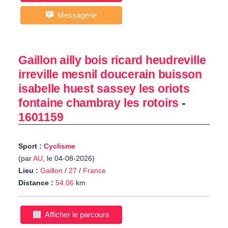
Messagerie
Gaillon ailly bois ricard heudreville
irreville mesnil doucerain buisson
isabelle huest sassey les oriots
fontaine chambray les rotoirs
-
1601159
Sport :
Cyclisme
(par
AU
, le 04-08-2026)
Lieu :
Gaillon
/
27
/
France
Distance :
54.06
km
Afficher le parcours