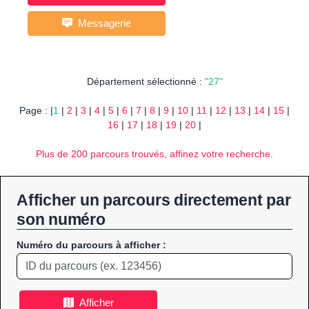
Messagerie
Département sélectionné :
"27"
Page : |
1
|
2
|
3
|
4
|
5
|
6
|
7
|
8
|
9
|
10
|
11
|
12
|
13
|
14
|
15
|
16
|
17
|
18
|
19
|
20
|
Plus de 200 parcours trouvés, affinez votre recherche.
Afficher un parcours directement par
son numéro
Numéro du parcours à afficher :
Afficher