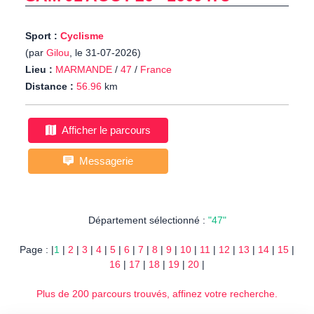
Sport :
Cyclisme
(par
Gilou
, le 31-07-2026)
Lieu :
MARMANDE
/
47
/
France
Distance :
56.96
km
Afficher le parcours
Messagerie
Département sélectionné :
"47"
Page : |
1
|
2
|
3
|
4
|
5
|
6
|
7
|
8
|
9
|
10
|
11
|
12
|
13
|
14
|
15
|
16
|
17
|
18
|
19
|
20
|
Plus de 200 parcours trouvés, affinez votre recherche.