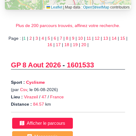
Leaflet
|
Map data :
OpenStreetMap
contributors
Plus de 200 parcours trouvés, affinez votre recherche.
Page : |
1
|
2
|
3
|
4
|
5
|
6
|
7
|
8
|
9
|
10
|
11
|
12
|
13
|
14
|
15
|
16
|
17
|
18
|
19
|
20
|
GP 8 Aout 2026
-
1601533
Sport :
Cyclisme
(par
Csv
, le 06-08-2026)
Lieu :
Virazeil
/
47
/
France
Distance :
84.57
km
Afficher le parcours